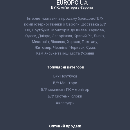
240 GB SSD
240 GB SSD
EUROPC
.UA
видаткова накладна
видаткова накладна
Оперативна пам'ять:
Оперативна пам'ять:
БУ Комп'ютери з Європи
16 GB (DDR4)
16 GB (DDR4)
Відеокарта:
Intel®
Відеокарта:
Intel®
UHD Graphics 620
UHD Graphics 630
Інтернет-магазин з продажу брендової Б/У
Процесор:
Intel®
Процесор:
Intel®
комп`ютерної техніки з Європи. Доставка Б/У
Core™ i7-8550U
Core™ i5-8400
ПК, Ноутбуків, Моніторів до Києва, Харкова,
Processor 8M Cache,
Processor 9M Cache,
up to 4.00 GHz
up to 4.00 GHz
Одеси, Дніпро, Запоріжжя, Кривий Ріг, Львів,
Покоління процесора:
Покоління процесора:
Миколаїв, Вінницю, Херсон, Полтаву,
Intel Core i7 - 8gen
Intel Core i5 - 8gen
Житомир, Чернігів, Черкаси, Суми,
Форм-фактор:
USFF
Форм-фактор:
SFF
Комплектація:
Комплектація:
Кам`янське та інші міста України
Системний блок,
Системний блок,
монітор, кабелі
монітор, кабелі
підключення,
підключення,
Популярні категорії
клавіатура, миша,
клавіатура, миша,
гарантійний талон,
гарантійний талон,
Б/У Ноутбуки
видаткова накладна
видаткова накладна
Б/У Монітори
Б/У комплект ПК + монітор
Б/У Системні блоки
Аксесуари
Оптовий продаж