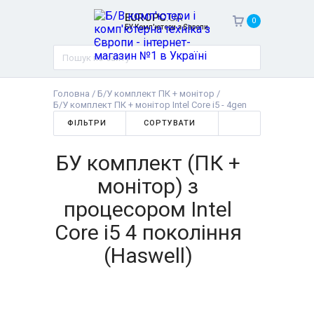
EUROPC
.UA
0
БУ Комп'ютери з Європи
Головна
/
Б/У комплект ПК + монітор
/
Б/У комплект ПК + монітор Intel Core i5 - 4gen
ФІЛЬТРИ
СОРТУВАТИ
БУ комплект (ПК +
монітор) з
процесором Intel
Core i5 4 покоління
(Haswell)