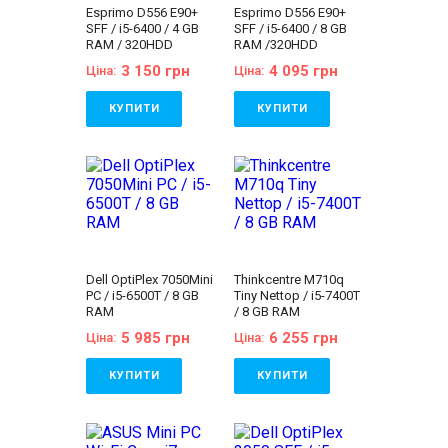
Esprimo D556 E90+
Esprimo D556 E90+
SFF / i5-6400 / 4 GB
SFF / i5-6400 / 8 GB
RAM / 320HDD
RAM /320HDD
3 150 грн
4 095 грн
Ціна:
Ціна:
КУПИТИ
КУПИТИ
Бренд:
Fujitsu
Бренд:
Fujitsu
Лінійка:
Fujitsu
Лінійка:
Fujitsu
Esprimo
Esprimo
Покоління процесора:
Покоління процесора:
Intel Core i5 - 6gen
Intel Core i5 - 6gen
Процесор:
Intel®
Процесор:
Intel®
Core™ i5-6400
Core™ i5-6400
Processor 6M Cache,
Processor 6M Cache,
up to 3.30 GHz
up to 3.30 GHz
Dell OptiPlex 7050Mini
Thinkcentre M710q
Кількість ядер
Кількість ядер
PC / i5-6500T / 8 GB
Tiny Nettop / i5-7400T
процесора:
4
процесора:
4
RAM
/ 8 GB RAM
Оперативна пам'ять:
Оперативна пам'ять:
4 GB (DDR4)
8 GB (DDR4)
5 985 грн
6 255 грн
Ціна:
Ціна:
Відеокарта:
Відеокарта:
Інтегрована
Інтегрована
Об'єм накопичувача:
Об'єм накопичувача:
КУПИТИ
КУПИТИ
320 GB HDD
320 GB HDD
Форм-фактор:
SFF
Форм-фактор:
SFF
Бренд:
Dell
Бренд:
Lenovo
Клас:
Офісний
Клас:
Офісний
Лінійка:
Dell Optiplex
Лінійка:
Lenovo
Комплектація:
Комплектація:
Покоління процесора:
ThinkCentre