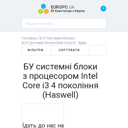
EUROPC
.UA
0
БУ Комп'ютери з Європи
Головна
/
Б/У Системні блоки
/
Б/У Системні блоки Intel Core i3 - 4gen
ФІЛЬТРИ
СОРТУВАТИ
БУ системні блоки
з процесором Intel
Core i3 4 покоління
(Haswell)
Їдуть до нас на