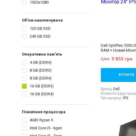
1920x1080
Об'єм накопичувача
120 GB SSD
240 GB SSD
Dell OptiPlex 7050 
RAM + Новий Моніт
Оперативна пам'ять
120Hz
9 855 грн
Ціна:
4 GB (DDR4)
8 GB (DDR3)
КУПИТИ
8 GB (DDR4)
16 GB (DDR3)
Бренд:
Dell
Кількість ядер проц
16 GB (DDR4)
Тип матриці:
IPS
Діагональ:
24 дюйм
Роздільна здатність
Покоління процесора
1920x1080
Об'єм накопичувач
AMD Ryzen 5
Оперативна пам'ять
Відеокарта:
Intel® 
Intel Core i5 - 6gen
Процесор:
Intel® Co
Processor 6M Cache,
Intel Core i5 - 7gen