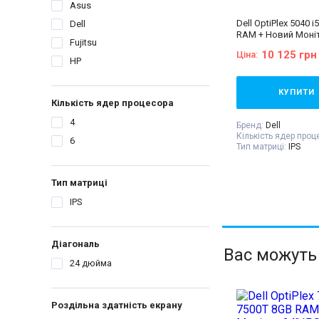
Asus
Dell OptiPlex 5040 
Dell
RAM + Новий Моніт
Fujitsu
120Hz
10 125 грн
Ціна:
HP
КУПИТИ
Кількість ядер процесора
4
Бренд:
Dell
Кількість ядер проц
6
Тип матриці:
IPS
Діагональ:
24 дюйм
Роздільна здатність
1920x1080
Тип матриці
Об'єм накопичувач
Оперативна пам'ять
IPS
Відеокарта:
Intel® 
Процесор:
Intel® Co
Processor 6M Cache,
GHz
Діагональ
Вас можуть
Покоління процесор
24 дюйма
- 6gen
Форм-фактор:
SFF
Комплектація:
Сист
монітор, кабелі під
Роздільна здатність екрану
клавіатура, миша, г
талон, видаткова н