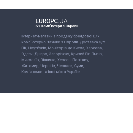
клавіатура, миша, г
талон, видаткова н
EUROPC
.UA
БУ Комп'ютери з Європи
Інтернет-магазин з продажу брендової Б/У
комп`ютерної техніки з Європи. Доставка Б/У
ПК, Ноутбуків, Моніторів до Києва, Харкова,
Одеси, Дніпро, Запоріжжя, Кривий Ріг, Львів,
Миколаїв, Вінницю, Херсон, Полтаву,
Житомир, Чернігів, Черкаси, Суми,
Кам`янське та інші міста України