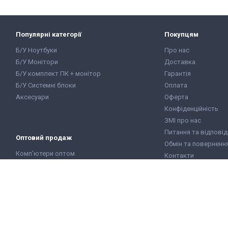
арантійний
акладна
Популярні категорії
Покупцям
Б/У Ноутбуки
Про нас
Б/У Монітори
Доставка
Б/У комплект ПК + монітор
Гарантія
Б/У Системні блоки
Оплата
Аксесуари
Оферта
Конфіденційність
ЗМІ про нас
Питання та відповід
Оптовий продаж
Обмін та поверненн
Комп'ютери оптом
Контакти
Ноутбуки оптом
Карта сайту
Монітори оптом
Відгуки клієнтів