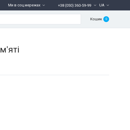
Ми в соц.мережах
UA
+38 (050) 360-59-99
Кошик
0
м'яті