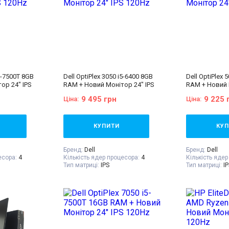
i5-7500T 8GB
Dell OptiPlex 3050 i5-6400 8GB
Dell OptiPlex 
ор 24" IPS
RAM + Новий Монітор 24" IPS
RAM + Новий 
120Hz
120Hz
9 495 грн
9 225 
Ціна:
Ціна:
КУПИТИ
КУП
Бренд:
Dell
Бренд:
Dell
есора:
4
Кількість ядер процесора:
4
Кількість ядер
Тип матриці:
IPS
Тип матриці:
I
а
Діагональ:
24 дюйма
Діагональ:
24
 екрану:
Роздільна здатність екрану:
Роздільна здат
1920x1080
1920x1080
а:
240 GB SSD
Об'єм накопичувача:
240 GB SSD
Об'єм накопи
:
8 GB (DDR4)
Оперативна пам'ять:
8 GB (DDR4)
Оперативна па
HD Graphics 630
Відеокарта:
Intel® HD Graphics 530
Відеокарта:
In
re™ i5-7500T
Процесор:
Intel® Core™ i5-6400
Процесор:
Inte
 up to 3.30
Processor 6M Cache, up to 3.30
Processor 6M C