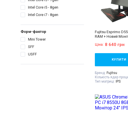
GHz
Intel Core i5 - 8gen
Покоління процесор
- 7gen
Intel Core i7 - 8gen
Форм-фактор:
USFF
Комплектація:
Сист
монітор, кабелі під
клавіатура, миша, г
Форм-фактор
Fujitsu Esprimo D55
талон, видаткова н
RAM + Новий Моніт
Mini Tower
120Hz
8 640 грн
Ціна:
SFF
USFF
КУПИТИ
Бренд:
Fujitsu
Кількість ядер проц
Тип матриці:
IPS
Діагональ:
24 дюйм
Роздільна здатність
1920x1080
Об'єм накопичувач
Оперативна пам'ять
Відеокарта:
Intel® 
Процесор:
Intel® Co
Processor 6M Cache,
GHz
Покоління процесор