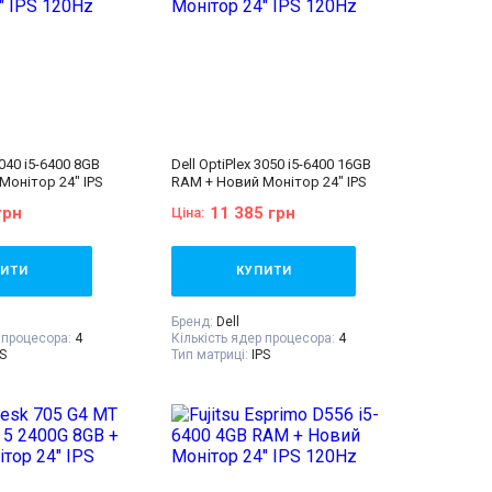
5040 i5-6400 8GB
Dell OptiPlex 3050 i5-6400 16GB
Монітор 24" IPS
RAM + Новий Монітор 24" IPS
120Hz
грн
11 385 грн
Ціна:
ИТИ
КУПИТИ
Бренд:
Dell
 процесора:
4
Кількість ядер процесора:
4
PS
Тип матриці:
IPS
 дюйма
Діагональ:
24 дюйма
ність екрану:
Роздільна здатність екрану:
1920x1080
чувача:
240 GB SSD
Об'єм накопичувача:
240 GB SSD
м'ять:
8 GB (DDR3)
Оперативна пам'ять:
16 GB (DDR4)
tel® HD Graphics 530
Відеокарта:
Intel® HD Graphics 530
l® Core™ i5-6400
Процесор:
Intel® Core™ i5-6400
ache, up to 3.30
Processor 6M Cache, up to 3.30