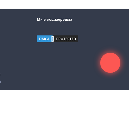
Ми в соц.мережах
і
я
Дизайн і розробка
Pynex.co
Цей сайт захищений reCAPTCHA. До нього застосовуються
Політика конфіденційності
та
Умови використання
Google.