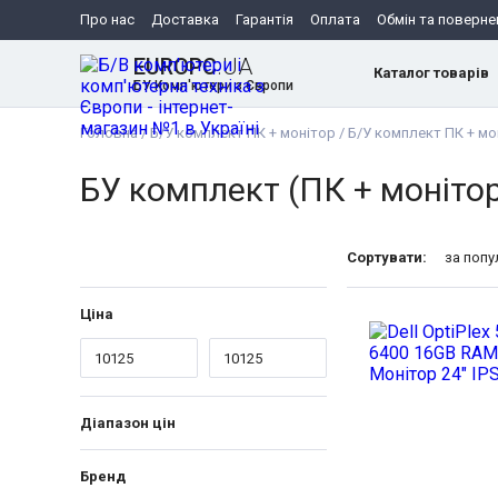
Про нас
Доставка
Гарантія
Оплата
Обмін та поверне
EUROPC
.UA
Каталог товарів
БУ Комп'ютери з Європи
Головна
/
Б/У комплект ПК + монітор
/
Б/У комплект ПК + мо
БУ комплект (ПК + монітор
Сортувати:
за поп
Ціна
Діапазон цін
Бренд