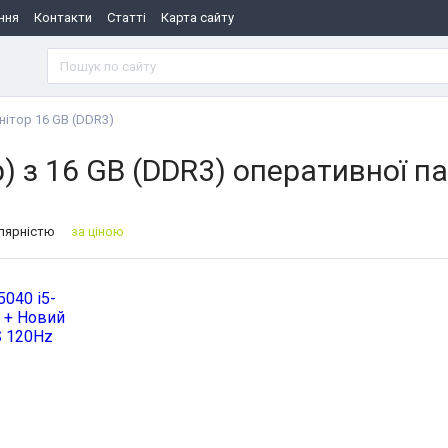
ння
Контакти
Статті
Карта сайту
нітор 16 GB (DDR3)
) з 16 GB (DDR3) оперативної па
улярністю
за ціною