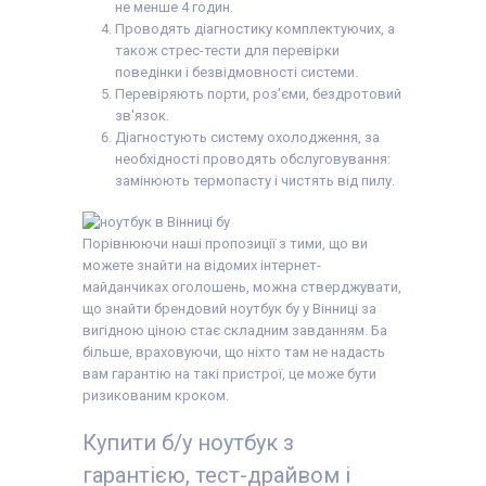
не менше 4 годин.
Проводять діагностику комплектуючих, а
також стрес-тести для перевірки
поведінки і безвідмовності системи.
Перевіряють порти, роз'єми, бездротовий
зв'язок.
Діагностують систему охолодження, за
необхідності проводять обслуговування:
замінюють термопасту і чистять від пилу.
Порівнюючи наші пропозиції з тими, що ви
можете знайти на відомих інтернет-
майданчиках оголошень, можна стверджувати,
що знайти брендовий ноутбук бу у Вінниці за
вигідною ціною стає складним завданням. Ба
більше, враховуючи, що ніхто там не надасть
вам гарантію на такі пристрої, це може бути
ризикованим кроком.
Купити б/у ноутбук з
гарантією, тест-драйвом і