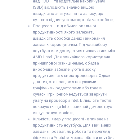
над HDD — твердотільні накопичувачі
(SSD) володіють значно вищою
швидкістю зчитування та запису, що
суттєво підвищує комфорт під час роботи;
Процесор — від обчислювальної
продуктивності якого залежать
швидкість обробки даних і виконання
завдань користувачем. Під час вибору
ноутбука вам доведеться визначитися між
AMD і Intel. Для звичайного користувача
принципової різниці немає, обидва
виробники забезпечують високу
продуктивність своїх процесорів. Однак
для тих, хто працює з потужними
графічними редакторами або грає в
сучасні ігри, рекомендується звернути
увагу на процесори Intel. Більшість тестів
показують, що Intel зазвичай демонструє
вищу продуктивність;
Кількість ядер у процесорі - впливає на
продуктивність ноутбука. Для звичайних
завдань і розваг, як робота та перегляд
фільмів та Youtube, можна обрати ноутбук