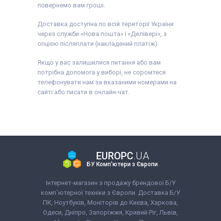
повернемо вам гроші.
Доставка доступна по всій території України
через служби «Нова пошта» і «Делівері», з
опцією післяплати (накладений платіж).
Якщо у вас залишилися питання або вам
потрібна допомога у виборі, не соромтеся
телефонувати нам за вказаними номерами на
сайті або писати в онлайн-чат.
EUROPC
.UA
БУ Комп'ютери з Європи
Інтернет-магазин з продажу брендової Б/У
комп`ютерної техніки з Європи. Доставка Б/У
ПК, Ноутбуків, Моніторів до Києва, Харкова,
Одеси, Дніпро, Запоріжжя, Кривий Ріг, Львів,