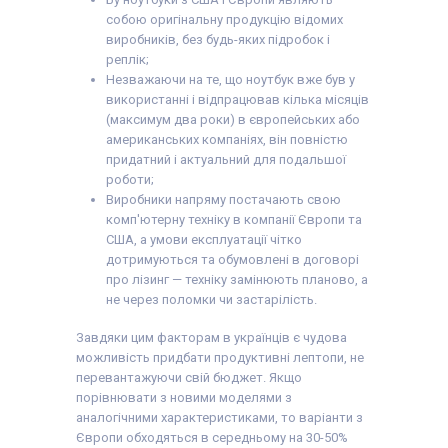
видаткова накладна
собою оригінальну продукцію відомих
виробників, без будь-яких підробок і
реплік;
Незважаючи на те, що ноутбук вже був у
використанні і відпрацював кілька місяців
(максимум два роки) в європейських або
американських компаніях, він повністю
придатний і актуальний для подальшої
роботи;
Виробники напряму постачають свою
комп'ютерну техніку в компанії Європи та
США, а умови експлуатації чітко
дотримуються та обумовлені в договорі
про лізинг — техніку замінюють планово, а
не через поломки чи застарілість.
Завдяки цим факторам в українців є чудова
можливість придбати продуктивні лептопи, не
перевантажуючи свій бюджет. Якщо
порівнювати з новими моделями з
аналогічними характеристиками, то варіанти з
Європи обходяться в середньому на 30-50%