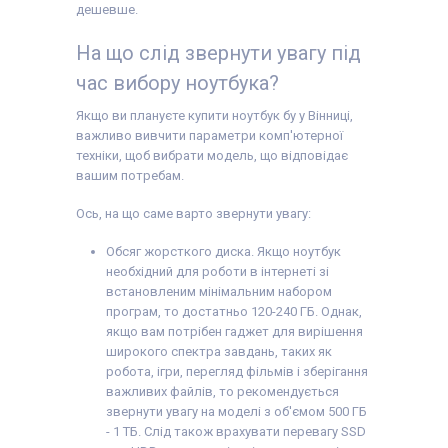
дешевше.
На що слід звернути увагу під
час вибору ноутбука?
Якщо ви плануєте купити ноутбук бу у Вінниці,
важливо вивчити параметри комп'ютерної
техніки, щоб вибрати модель, що відповідає
вашим потребам.
Ось, на що саме варто звернути увагу:
Обсяг жорсткого диска. Якщо ноутбук
необхідний для роботи в інтернеті зі
встановленим мінімальним набором
програм, то достатньо 120-240 ГБ. Однак,
якщо вам потрібен гаджет для вирішення
широкого спектра завдань, таких як
робота, ігри, перегляд фільмів і зберігання
важливих файлів, то рекомендується
звернути увагу на моделі з об'ємом 500 ГБ
- 1 ТБ. Слід також врахувати перевагу SSD