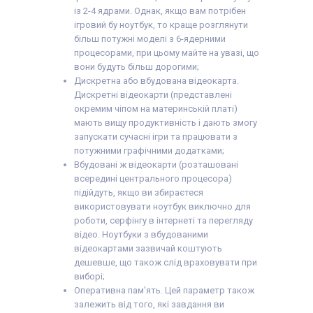
із 2-4 ядрами. Однак, якщо вам потрібен
ігровий бу ноутбук, то краще розглянути
більш потужні моделі з 6-ядерними
процесорами, при цьому майте на увазі, що
вони будуть більш дорогими;
Дискретна або вбудована відеокарта.
Дискретні відеокарти (представлені
окремим чіпом на материнській платі)
мають вищу продуктивність і дають змогу
запускати сучасні ігри та працювати з
потужними графічними додатками;
Вбудовані ж відеокарти (розташовані
всередині центрального процесора)
підійдуть, якщо ви збираєтеся
використовувати ноутбук виключно для
роботи, серфінгу в інтернеті та перегляду
відео. Ноутбуки з вбудованими
відеокартами зазвичай коштують
дешевше, що також слід враховувати при
виборі;
Оперативна пам'ять. Цей параметр також
залежить від того, які завдання ви