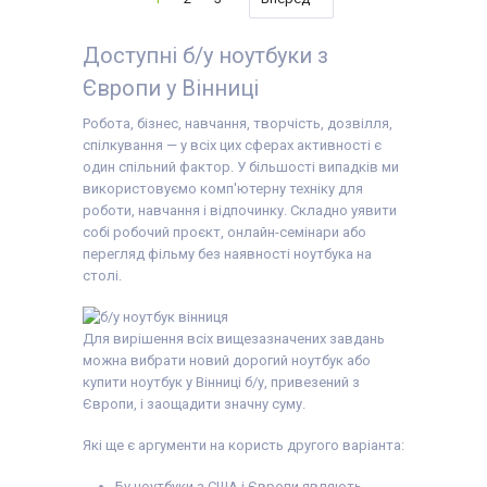
Тип матриці:
IPS
Тип матриці:
TN
дюймів
Клас:
Продуктивний
Клас:
Для навчання
Роздільна здатність
Вага:
1.5-2кг
Вага:
1.5-2кг
екрану:
1920x1080
Доступні б/у ноутбуки з
Операційна система:
Операційна система:
Кількість ядер
Windows 10
Windows 11
процесора:
4
Європи у Вінниці
Комплектація:
Комплектація:
Процесор:
AMD Ryzen
Ноутбук, зарядний
Ноутбук, зарядний
3 5300U
пристрій, наклейки на
пристрій, наклейки на
Робота, бізнес, навчання, творчість, дозвілля,
Покоління процесора:
клавіші (або дод.
клавіші (або дод.
спілкування — у всіх цих сферах активності є
AMD Ryzen 3
опція
гравіювання
),
опція
гравіювання
),
Відеокарта:
AMD
гарантійний талон,
гарантійний талон,
один спільний фактор. У більшості випадків ми
Radeon RX Vega 6
видаткова накладна
видаткова накладна
використовуємо комп'ютерну техніку для
(Ryzen 4000/5000) ( -
роботи, навчання і відпочинку. Складно уявити
1500 МГц)
Оперативна пам'ять:
собі робочий проєкт, онлайн-семінари або
8 GB (DDR4)
перегляд фільму без наявності ноутбука на
Об'єм накопичувача:
столі.
240 GB SSD
Тип матриці:
IPS
Клас:
Для
відеомонтажу
Для вирішення всіх вищезазначених завдань
Вага:
1.5-2кг
Операційна система:
можна вибрати новий дорогий ноутбук або
Windows 10
купити ноутбук у Вінниці б/у, привезений з
Комплектація:
Європи, і заощадити значну суму.
Ноутбук, зарядний
пристрій, наклейки на
клавіші (або дод.
Які ще є аргументи на користь другого варіанта:
опція
гравіювання
),
гарантійний талон,
Бу ноутбуки з США і Європи являють