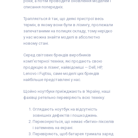
роки, а потім проводити оновлення моделей і
списання попередніх.
Трапляється й так, що деякі пристрої весь
термін, в якому вони були в лізингу, пролежали
запечатаними на полицях складу, тому нерідко
у нас можна знайти моделі в абсолютно
новому стані.
Серед світових брендів виробників
комп'ютерної техніки, які продають свою
продукцію в лізинг, найвідоміші — Dell, HP,
Lenovo і Fujitsu, саме моделі цих брендів
найбільше представлені у нас.
Щойно ноутбуки приїжджають в Україну, наші
фахівці ретельно перевіряють всю техніку:
Оглядають ноутбук на відсутність
зовнішніх дефектів і пошкоджень.
Переконуються, що немає «битих» пікселів
і затемнень на екрані.
Перевіряють, щоб батарея тримала заряд