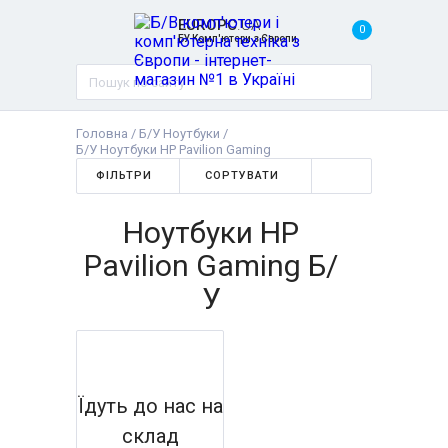
EUROPC
.UA
0
БУ Комп'ютери з Європи
Головна
/
Б/У Ноутбуки
/
Б/У Ноутбуки HP Pavilion Gaming
ФІЛЬТРИ
СОРТУВАТИ
Ноутбуки HP
Pavilion Gaming Б/
У
Їдуть до нас на
склад