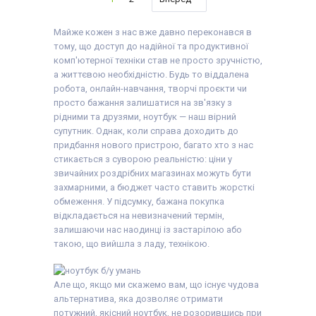
Тип матриці:
IPS
8 GB (DDR4)
Діагональ:
14 дюймів
Клас:
Для
Об'єм накопичувача:
Роздільна здатність
відеомонтажу
240 GB SSD
екрану:
1920x1080
Майже кожен з нас вже давно переконався в
Вага:
1.5-2кг
Тип матриці:
TN
Час роботи від
Операційна система:
Клас:
Для
тому, що доступ до надійної та продуктивної
батареї:
6 годин
Windows 10
бухгалтерів, Для
комп'ютерної техніки став не просто зручністю,
Кількість ядер
Комплектація:
офісу
процесора:
4
а життєвою необхідністю. Будь то віддалена
Ноутбук, зарядний
Вага:
1.5-2кг
Процесор:
Intel®
пристрій, наклейки на
Операційна система:
робота, онлайн-навчання, творчі проєкти чи
Core™ i5-1135G7
клавіші (або дод.
Windows 10
просто бажання залишатися на зв'язку з
Processor 8M Cache,
опція
гравіювання
),
Комплектація:
up to 4.20 GHz
рідними та друзями, ноутбук — наш вірний
гарантійний талон,
Ноутбук, зарядний
Покоління процесора:
видаткова накладна
пристрій, наклейки на
супутник. Однак, коли справа доходить до
Intel Core i5 - 11gen
клавіші (або дод.
придбання нового пристрою, багато хто з нас
Відеокарта:
Intel®
опція
гравіювання
),
Iris® Xe Graphics
стикається з суворою реальністю: ціни у
гарантійний талон,
Оперативна пам'ять:
видаткова накладна
звичайних роздрібних магазинах можуть бути
8 GB (DDR4)
захмарними, а бюджет часто ставить жорсткі
Об'єм накопичувача:
240 GB SSD
обмеження. У підсумку, бажана покупка
Тип матриці:
IPS
відкладається на невизначений термін,
Клас:
Ультрабук
залишаючи нас наодинці із застарілою або
Особливості:
З
підсвіткою клавіатури
такою, що вийшла з ладу, технікою.
Вага:
1-1.5кг
Стан батареї:
90%+
Операційна система:
Але що, якщо ми скажемо вам, що існує чудова
Windows 11
Комплектація:
альтернатива, яка дозволяє отримати
Ноутбук, зарядний
потужний, якісний ноутбук, не розорившись при