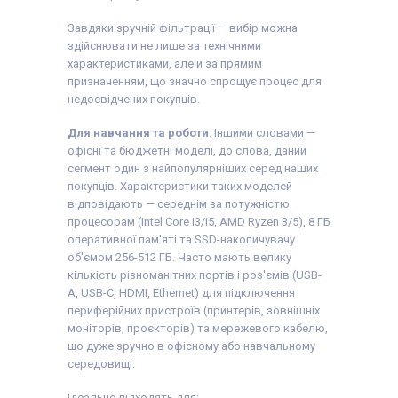
Завдяки зручній фільтрації — вибір можна
здійснювати не лише за технічними
характеристиками, але й за прямим
призначенням, що значно спрощує процес для
недосвідчених покупців.
Для навчання та роботи
. Іншими словами —
офісні та бюджетні моделі, до слова, даний
сегмент один з найпопулярніших серед наших
покупців. Характеристики таких моделей
відповідають — середнім за потужністю
процесорам (Intel Core i3/i5, AMD Ryzen 3/5), 8 ГБ
оперативної пам'яті та SSD-накопичувачу
об'ємом 256-512 ГБ. Часто мають велику
кількість різноманітних портів і роз'ємів (USB-
A, USB-C, HDMI, Ethernet) для підключення
периферійних пристроїв (принтерів, зовнішніх
моніторів, проєкторів) та мережевого кабелю,
що дуже зручно в офісному або навчальному
середовищі.
Ідеально підходять для: