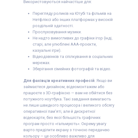
Використовуються найчастіше для:
Перегляду роликів на Ютубі та фільмів на
Нетфліксі або інших платформах у високій
роздільній здатності.
Прослуховування музики.
Не надто вимогливих до графіки ігор (інді,
старі, але улюблені AAA-проєкти,
казуальні ігри).
Відеодзвінків та спілкування в соціальних
мережах.
Зберігання сімейних фотографій та відео.
Для фахівців креативних професій
. Якщо ви
займаєтеся дизайном, відеомонтажем або
працюєте з 3D-графікою — вам не обійтися без
потужного ноутбука. Такі завдання вимагають
не лише швидкого процесора і великого обсягу
оперативної пам'яті, але й дискретної
відеокарти, без якої більшість графічних
програм просто «гальмують». Окрему увагу
варто приділити екрану з точною передачею
кольору — це особливо важливо для