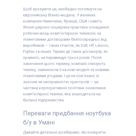
Щоб зрозуміти це, необхідно поглянути на
європейську бізнес-модель. У великих
компаніях Німеччини, Франції, США і навіть
Японії широко поширена практика оснащення
робочих місць комп'ютерною технікою за
лізинговими договорами безпосередньо від
виробників – таких гігантів, як Dell, HP, Lenovo,
Fujitsu та інших. Термін дії таких договорів, як
правило, не перевищує трьох років. Після
закінчення цього терміну, компанії списують
техніку, замінюючи її на нові моделі за новими
лізинговими угодами. І це не пов'язано зі
зносом чи несправністю пристроїв — це
частина корпоративної політики оновлення
комп'ютерної техніки, яка знаходиться на
балансі підприємства.
Переваги придбання ноутбука
б/у в Умані
Давайте детально розберемо, які конкретні