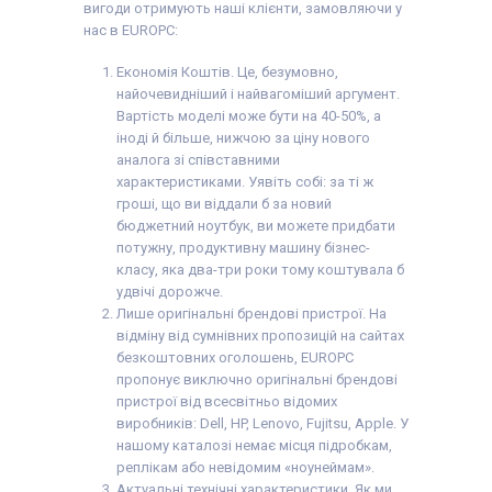
вигоди отримують наші клієнти, замовляючи у
нас в EUROPC:
Економія Коштів. Це, безумовно,
найочевидніший і найвагоміший аргумент.
Вартість моделі може бути на 40-50%, а
іноді й більше, нижчою за ціну нового
аналога зі співставними
характеристиками. Уявіть собі: за ті ж
гроші, що ви віддали б за новий
бюджетний ноутбук, ви можете придбати
потужну, продуктивну машину бізнес-
класу, яка два-три роки тому коштувала б
удвічі дорожче.
Лише оригінальні брендові пристрої. На
відміну від сумнівних пропозицій на сайтах
безкоштовних оголошень, EUROPC
пропонує виключно оригінальні брендові
пристрої від всесвітньо відомих
виробників: Dell, HP, Lenovo, Fujitsu, Apple. У
нашому каталозі немає місця підробкам,
реплікам або невідомим «ноунеймам».
Актуальні технічні характеристики. Як ми