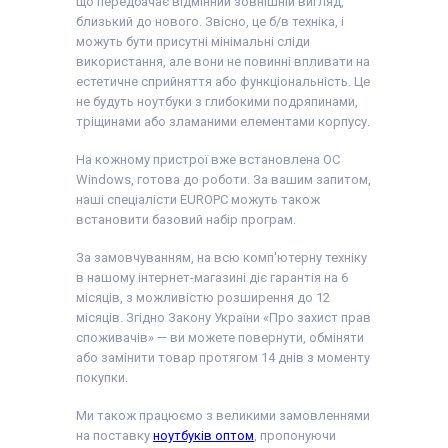
що передбачає відмінний зовнішній вигляд,
близький до нового. Звісно, це б/в техніка, і
можуть бути присутні мінімальні сліди
використання, але вони не повинні впливати на
естетичне сприйняття або функціональність. Це
не будуть ноутбуки з глибокими подряпинами,
тріщинами або зламаними елементами корпусу.
На кожному пристрої вже встановлена ОС
Windows, готова до роботи. За вашим запитом,
наші спеціалісти EUROPC можуть також
встановити базовий набір програм.
За замовчуванням, на всю комп'ютерну техніку
в нашому інтернет-магазині діє гарантія на 6
місяців, з можливістю розширення до 12
місяців. Згідно Закону України «Про захист прав
споживачів» — ви можете повернути, обміняти
або замінити товар протягом 14 днів з моменту
покупки.
Ми також працюємо з великими замовленнями
на поставку
ноутбуків оптом
, пропонуючи