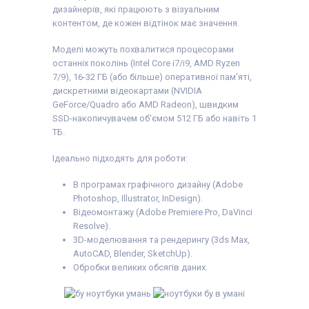
дизайнерів, які працюють з візуальним
контентом, де кожен відтінок має значення.
Моделі можуть похвалитися процесорами
останніх поколінь (Intel Core i7/i9, AMD Ryzen
7/9), 16-32 ГБ (або більше) оперативної пам'яті,
дискретними відеокартами (NVIDIA
GeForce/Quadro або AMD Radeon), швидким
SSD-накопичувачем об'ємом 512 ГБ або навіть 1
ТБ.
Ідеально підходять для роботи:
В програмах графічного дизайну (Adobe
Photoshop, Illustrator, InDesign).
Відеомонтажу (Adobe Premiere Pro, DaVinci
Resolve).
3D-моделювання та рендерингу (3ds Max,
AutoCAD, Blender, SketchUp).
Обробки великих обсягів даних.