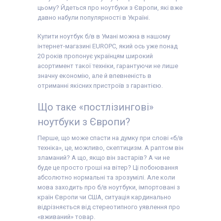
пристрій, наклейки на
цьому? Йдеться про ноутбуки з Європи, які вже
клавіші (або дод.
опція
гравіювання
),
давно набули популярності в Україні.
гарантійний талон,
видаткова накладна
Купити ноутбук б/в в Умані можна в нашому
інтернет-магазині EUROPC, який ось уже понад
20 років пропонує українцям широкий
асортимент такої техніки, гарантуючи не лише
значну економію, але й впевненість в
отриманні якісних пристроїв з гарантією.
Що таке «постлізингові»
ноутбуки з Європи?
Перше, що може спасти на думку при слові «б/в
техніка», це, можливо, скептицизм. А раптом він
зламаний? А що, якщо він застарів? А чи не
буде це просто гроші на вітер? Ці побоювання
абсолютно нормальні та зрозумілі. Але коли
мова заходить про б/в ноутбуки, імпортовані з
країн Європи чи США, ситуація кардинально
відрізняється від стереотипного уявлення про
«вживаний» товар.