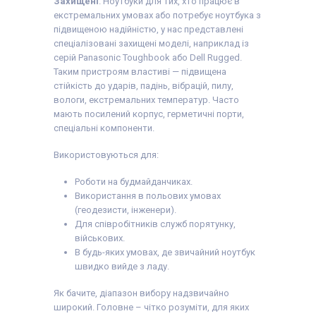
Захищені
. Ноутбуки для тих, хто працює в
екстремальних умовах або потребує ноутбука з
підвищеною надійністю, у нас представлені
спеціалізовані захищені моделі, наприклад із
серій Panasonic Toughbook або Dell Rugged.
Таким пристроям властиві — підвищена
стійкість до ударів, падінь, вібрацій, пилу,
вологи, екстремальних температур. Часто
мають посилений корпус, герметичні порти,
спеціальні компоненти.
Використовуються для:
Роботи на будмайданчиках.
Використання в польових умовах
(геодезисти, інженери).
Для співробітників служб порятунку,
військових.
В будь-яких умовах, де звичайний ноутбук
швидко вийде з ладу.
Як бачите, діапазон вибору надзвичайно
широкий. Головне – чітко розуміти, для яких