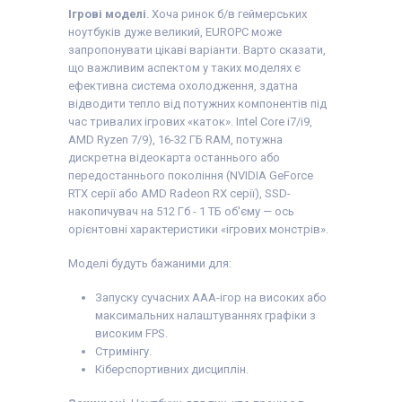
Ігрові моделі
. Хоча ринок б/в геймерських
ноутбуків дуже великий, EUROPC може
запропонувати цікаві варіанти. Варто сказати,
що важливим аспектом у таких моделях є
ефективна система охолодження, здатна
відводити тепло від потужних компонентів під
час тривалих ігрових «каток». Intel Core i7/i9,
AMD Ryzen 7/9), 16-32 ГБ RAM, потужна
дискретна відеокарта останнього або
передостаннього покоління (NVIDIA GeForce
RTX серії або AMD Radeon RX серії), SSD-
накопичувач на 512 Гб - 1 ТБ об'єму — ось
орієнтовні характеристики «ігрових монстрів».
Моделі будуть бажаними для:
Запуску сучасних AAA-ігор на високих або
максимальних налаштуваннях графіки з
високим FPS.
Стримінгу.
Кіберспортивних дисциплін.