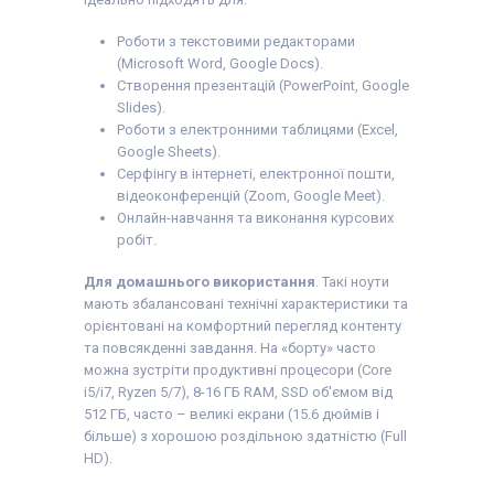
Роботи з текстовими редакторами
(Microsoft Word, Google Docs).
Створення презентацій (PowerPoint, Google
Slides).
Роботи з електронними таблицями (Excel,
Google Sheets).
Серфінгу в інтернеті, електронної пошти,
відеоконференцій (Zoom, Google Meet).
Онлайн-навчання та виконання курсових
робіт.
Для домашнього використання
. Такі ноути
мають збалансовані технічні характеристики та
орієнтовані на комфортний перегляд контенту
та повсякденні завдання. На «борту» часто
можна зустріти продуктивні процесори (Core
i5/i7, Ryzen 5/7), 8-16 ГБ RAM, SSD об'ємом від
512 ГБ, часто – великі екрани (15.6 дюймів і
більше) з хорошою роздільною здатністю (Full
HD).