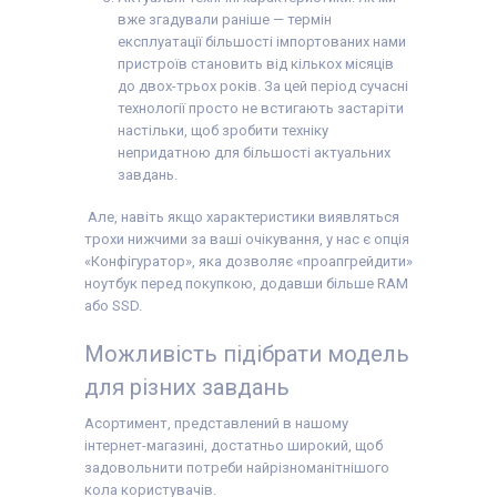
вже згадували раніше — термін
експлуатації більшості імпортованих нами
пристроїв становить від кількох місяців
до двох-трьох років. За цей період сучасні
технології просто не встигають застаріти
настільки, щоб зробити техніку
непридатною для більшості актуальних
завдань.
Але, навіть якщо характеристики виявляться
трохи нижчими за ваші очікування, у нас є опція
«Конфігуратор», яка дозволяє «проапгрейдити»
ноутбук перед покупкою, додавши більше RAM
або SSD.
Можливість підібрати модель
для різних завдань
Асортимент, представлений в нашому
інтернет-магазині, достатньо широкий, щоб
задовольнити потреби найрізноманітнішого
кола користувачів.