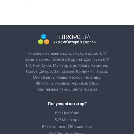
EUROPC
.UA
БУ Комп'ютери з Європи
Інтернет-магазин з продажу брендової Б/У
комп`ютерної техніки з Європи. Доставка Б/У
ПК, Ноутбуків, Моніторів до Києва, Харкова,
Одеси, Дніпро, Запоріжжя, Кривий Ріг, Львів,
Миколаїв, Вінницю, Херсон, Полтаву,
Житомир, Чернігів, Черкаси, Суми,
Кам`янське та інші міста України
Популярні категорії
Б/У Ноутбуки
Б/У Монітори
Б/У комплект ПК + монітор
Б/У Системні блоки