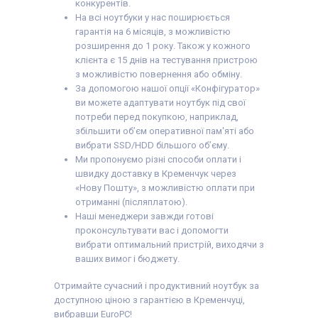
конкурентів.
На всі ноутбуки у нас поширюється
гарантія на 6 місяців, з можливістю
розширення до 1 року. Також у кожного
клієнта є 15 днів на тестування пристрою
з можливістю повернення або обміну.
За допомогою нашої опції «Конфігуратор»
ви можете адаптувати ноутбук під свої
потреби перед покупкою, наприклад,
збільшити об’єм оперативної пам'яті або
вибрати SSD/HDD більшого об’єму.
Ми пропонуємо різні способи оплати і
швидку доставку в Кременчук через
«Нову Пошту», з можливістю оплати при
отриманні (післяплатою).
Наші менеджери завжди готові
проконсультувати вас і допомогти
вибрати оптимальний пристрій, виходячи з
ваших вимог і бюджету.
Отримайте сучасний і продуктивний ноутбук за
доступною ціною з гарантією в Кременчуці,
вибравши EuroPC!