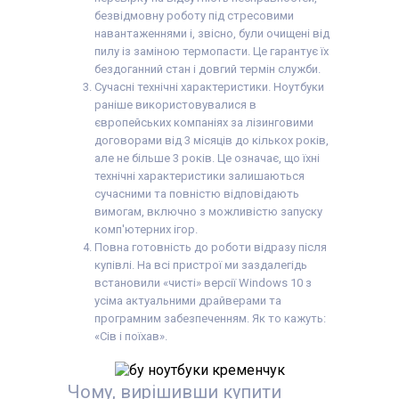
безвідмовну роботу під стресовими
навантаженнями і, звісно, були очищені від
пилу із заміною термопасти. Це гарантує їх
бездоганний стан і довгий термін служби.
Сучасні технічні характеристики. Ноутбуки
раніше використовувалися в
європейських компаніях за лізинговими
договорами від 3 місяців до кількох років,
але не більше 3 років. Це означає, що їхні
технічні характеристики залишаються
сучасними та повністю відповідають
вимогам, включно з можливістю запуску
комп'ютерних ігор.
Повна готовність до роботи відразу після
купівлі. На всі пристрої ми заздалегідь
встановили «чисті» версії Windows 10 з
усіма актуальними драйверами та
програмним забезпеченням. Як то кажуть:
«Сів і поїхав».
Чому, вирішивши купити