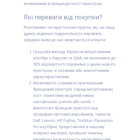
видаткова накладна
впевненими в працездатності пристрою.
Які переваги від покупки?
Розглянемо чотири головні пункти, які, на нашу
думку, відмінно підкреслюють переваги,
завдяки яким до нас звертаються клієнти:
Грошова вигода. Купуючи імпортований
ноутбук з Європи та США, ви економите до
50% від вартості порівняно з ціною нового
пристрою зі схожими або аналогічними
характеристиками.
Можливість отримати оригінальний
брендовий пристрій. Серед імпортованих
пост лізингових моделей немає
«китайських» реплік або копій —
винятково брендові пристрої від
провідних світових виробників, таких як
Dell, Lenovo, HP, Fujitsu, Toshiba і Panasonic.
Усі ноутбуки, представлені в нашому
інтернет-магазині, пройшли технічну
перевірку на відсутність несправностей,