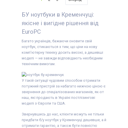
Тип матриці:
IPS
Тип матриці:
TN
дюймів
Клас:
Продуктивний
Клас:
Для навчання
Роздільна здатність
Вага:
1.5-2кг
Вага:
1.5-2кг
екрану:
1920x1080
БУ ноутбуки в Кременчуці:
Операційна система:
Операційна система:
Кількість ядер
Windows 10
Windows 11
процесора:
4
якісне і вигідне рішення від
Комплектація:
Комплектація:
Процесор:
AMD Ryzen
Ноутбук, зарядний
Ноутбук, зарядний
3 5300U
EuroPC
пристрій, наклейки на
пристрій, наклейки на
Покоління процесора:
клавіші (або дод.
клавіші (або дод.
AMD Ryzen 3
опція
гравіювання
),
опція
гравіювання
),
Багато українців, бажаючи оновити свій
Відеокарта:
AMD
гарантійний талон,
гарантійний талон,
ноутбук, стикаються з тим, що ціни на нову
Radeon RX Vega 6
видаткова накладна
видаткова накладна
(Ryzen 4000/5000) ( -
комп'ютерну техніку досить високі, а дешевші
1500 МГц)
моделі — не завжди відповідають необхідним
Оперативна пам'ять:
технічним вимогам.
8 GB (DDR4)
Об'єм накопичувача:
240 GB SSD
Тип матриці:
IPS
У такій ситуації чудовим способом отримати
Клас:
Для
відеомонтажу
потужний пристрій за набагато нижчою ціною є
Вага:
1.5-2кг
звернення до спеціалізованих магазинів, як-от
Операційна система:
наш, які продають в Україні постлізингові
Windows 10
Комплектація:
моделі з Європи та США.
Ноутбук, зарядний
пристрій, наклейки на
Звернувшись до нас, клієнти можуть не тільки
клавіші (або дод.
придбати б/у ноутбук у Кременчуці дешевше, а й
опція
гравіювання
),
гарантійний талон,
отримати гарантію, а також бути повністю