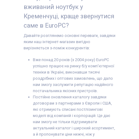
вживаний ноутбук у
Кременчуці, краще звернутися
саме в EuroPC?
Давайте розглянемо основні переваги, завдяки
яким наш інтернет-магазин вигідно
вирізняється з-поміж конкурентів:
Вже понад 20 років (з 2004 року) EuroPC
успішно працює на ринку б/у комп'ютерної
техніки в Україні, виконавши тисячі
роздрібних і оптових замовлень, що дало
нам змогу заслужити репутацію надійного
постачальника якісних пристроїв.
Постійне оновлення каталогу завдяки
договорам з партнерами з Європи і США,
які отримують списані постлізингові
моделі від компаній і корпорацій. Це дає
нам змогу не тільки підтримувати
актуальний каталог і широкий асортимент,
а й пропонувати ціни нижчі, ніж у