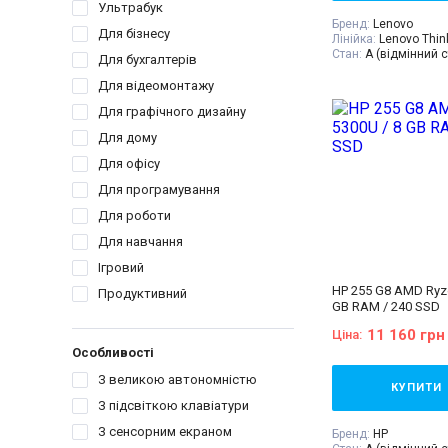
Ультрабук
Бренд:
Lenovo
Для бізнесу
Лінійка:
Lenovo Thin
Стан:
A (відмінний с
Для бухгалтерів
Діагональ:
15.6 дюй
Роздільна здатність
Для відеомонтажу
1920x1080
Для графічного дизайну
Кількість ядер проц
Процесор:
Intel® Co
Для дому
Processor 6M Cache,
GHz
Для офісу
Покоління процесор
Для програмування
- 8gen
Відеокарта:
Intel® 
Для роботи
620
Оперативна пам'ять
Для навчання
Об'єм накопичувач
Тип матриці:
IPS
Ігровий
Клас:
Для бізнесу
HP 255 G8 AMD Ryze
Продуктивний
Вага:
1.5-2кг
GB RAM / 240 SSD
Операційна система
Комплектація:
Ноут
11 160 грн
Ціна:
пристрій, наклейки 
Особливості
дод. опція
гравіюва
гарантійний талон,
З великою автономністю
накладна
КУПИТИ
З підсвіткою клавіатури
З сенсорним екраном
Бренд:
HP