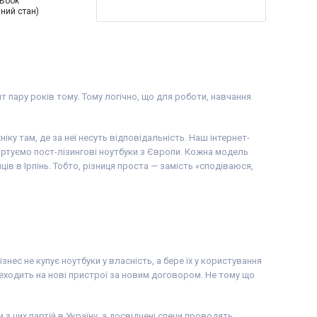
oBook
нний стан)
дюймів
ність екрану:
 батареї:
6 годин
 процесора:
4
el® Core™ i5-1135G7
ache, up to 4.20
т пару років тому. Тому логічно, що для роботи, навчання
цесора:
Intel Core i5
tel® Iris® Xe
ку там, де за неї несуть відповідальність. Наш інтернет-
м'ять:
8 GB (DDR4)
ртуємо пост-лізингові ноутбуки з Європи. Кожна модель
чувача:
240 GB SSD
в в Ірпінь. Тобто, різниця проста — замість «сподіваюся,
PS
ук
З підсвіткою
90%+
стема:
Windows 11
Ноутбук, зарядний
ейки на клавіші (або
нес не купує ноутбуки у власність, а бере їх у користування
віювання
),
ереходить на нові пристрої за новим договором. Не тому що
алон, видаткова
з цих партій в Україну, а досвідчені специ проводять