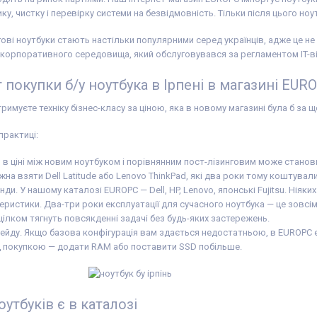
ку, чистку і перевірку системи на безвідмовність. Тільки після цього но
ові ноутбуки стають настільки популярними серед українців, адже це не 
 корпоративного середовища, який обслуговувався за регламентом IT-в
 покупки б/у ноутбука в Ірпені в магазині EUR
имуєте техніку бізнес-класу за ціною, яка в новому магазині була б за 
практиці:
я в ціні між новим ноутбуком і порівнянним пост-лізинговим може станов
а взяти Dell Latitude або Lenovo ThinkPad, які два роки тому коштувал
нди. У нашому каталозі EUROPC — Dell, HP, Lenovo, японські Fujitsu. Ніяких
еристики. Два-три роки експлуатації для сучасного ноутбука — це зовсім 
цілком тягнуть повсякденні задачі без будь-яких застережень.
йду. Якщо базова конфігурація вам здається недостатньою, в EUROPC є 
 покупкою — додати RAM або поставити SSD побільше.
ноутбуків є в каталозі