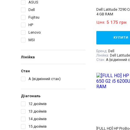
ASUS
Dell Latitude 7290 C
Dell
4 GB RAM
Fujitsu
5 175 грн
Ціна:
HP
Lenovo
КУПИТИ
MSI
Бренд:
Dell
Лінійка:
Dell Latitude
Лінійка
Стан:
A (відмінний с
Діагональ:
12.5 дюй
Роздільна здатність
Стан
1366x768
Кількість ядер проц
A (відмінний стан)
Процесор:
Intel® Co
Processor 6M Cache,
GHz
Покоління процесор
Діагональ
- 8gen
Відеокарта:
Intel® 
12 дюймів
620
13 дюймів
Оперативна пам'ять
Об'єм накопичувач
14 дюймів
Тип матриці:
TN
Клас:
Для офісу
15 дюймів
[FULL HD] HP ProBo
Вага:
1.5-2кг