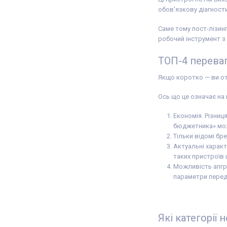
обов'язкову діагности
Саме тому пост-лізинг
робочий інструмент з
ТОП-4 переваг
Якщо коротко — ви отр
Ось що це означає на 
Економія. Різниц
бюджетника» можн
Тільки відомі бре
Актуальні характ
таких пристроїв 
Можливість апгре
параметри перед
Які категорії 