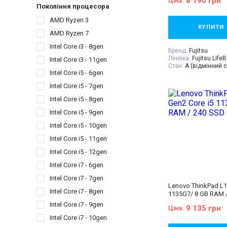
8 190 грн
Ціна:
дод. опція
гравіюва
Покоління процесора
гарантійний талон,
накладна
AMD Ryzen 3
КУПИТИ
AMD Ryzen 7
Intel Core i3 - 8gen
Бренд:
Fujitsu
Лінійка:
Fujitsu Life
Intel Core i3 - 11gen
Стан:
A (відмінний с
Intel Core i5 - 6gen
Діагональ:
14 дюйм
Роздільна здатність
Intel Core i5 - 7gen
1920x1080
Кількість ядер проц
Intel Core i5 - 8gen
Процесор:
Intel® Co
Processor 4M Cache,
Intel Core i5 - 9gen
GHz
Intel Core i5 - 10gen
Покоління процесор
- 8gen
Intel Core i5 - 11gen
Відеокарта:
Intel® 
for 8th Generation In
Intel Core i5 - 12gen
Processors
Intel Core i7 - 6gen
Оперативна пам'ять
Об'єм накопичувач
Intel Core i7 - 7gen
Тип матриці:
IPS
Lenovo ThinkPad L1
Клас:
Для бізнесу
Intel Core i7 - 8gen
1135G7/ 8 GB RAM 
Вага:
1.5-2кг
Операційна система
Intel Core i7 - 9gen
9 135 грн
Ціна:
Комплектація:
Ноут
Intel Core i7 - 10gen
пристрій, наклейки 
дод. опція
гравіюва