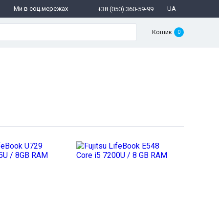
Ми в соц.мережах
UA
+38 (050) 360-59-99
Кошик
0