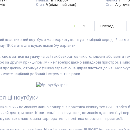
тан)
Лінійка:
HP ProBook
Лінійка:
HP Pr
мів
Стан:
A (відмінний стан)
Стан:
A (відмі
 екрану:
Діагональ:
15.6 дюймів
Діагональ:
14 
Роздільна здатність екрану:
Роздільна здат
есора:
4
1366x768
1920x1080
n 3 5300U
Кількість ядер процесора:
4
Час роботи від
1
2
Вперед
а:
AMD Ryzen
Процесор:
Intel® Core™ i5-8265U
Кількість ядер
Processor 6M Cache, up to 3.90
Процесор:
Int
deon RX Vega
GHz
Processor 8M C
ий пластиковий ноутбук з мас-маркету коштує як міцний середній сегмен
( - 1500 МГц)
Покоління процесора:
Intel Core i5
GHz
:
8 GB (DDR4)
- 8gen
Покоління про
му ПК багато хто шукає якісні б/у варіанти.
а:
240 GB SSD
Відеокарта:
Intel® UHD Graphics
- 11gen
for 8th Generation Intel®
Відеокарта:
In
 сподіватися на удачу на сайтах безкоштовних оголошень або взяти техні
тажу
Processors
Graphics
Оперативна пам'ять:
8 GB (DDR4)
Оперативна па
є за другим принципом. Ми не перепродаємо випадкові пристрої, а імпо
:
Windows 10
Об'єм накопичувача:
240 GB SSD
Об'єм накопи
 продажем, отримує офіційну гарантію і відправляється до наших покупці
бук, зарядний
Тип матриці:
TN
Тип матриці:
I
имуєте надійний робочий інструмент на роки.
на клавіші (або
Клас:
Для бухгалтерів, Для офісу
Клас:
Ультраб
ння
),
Вага:
1.5-2кг
Особливості:
 видаткова
Операційна система:
Windows 10
клавіатури
Комплектація:
Ноутбук, зарядний
Вага:
1-1.5кг
пристрій, наклейки на клавіші (або
Стан батареї:
ся ці ноутбуки
дод. опція
гравіювання
),
Операційна си
гарантійний талон, видаткова
Комплектація:
накладна
пристрій, накл
иканських компаніях давно поширена практика лізингу техніки — тобто біз
дод. опція
гра
вичай два-три роки. Коли термін закінчується, компанія здає техніку і п
гарантійний т
накладна
ому що так влаштована корпоративна політика оновлення пристроїв.
одять на ринок партіями. Наш інтернет-магазин EUROPC імпортує ноутбуки 