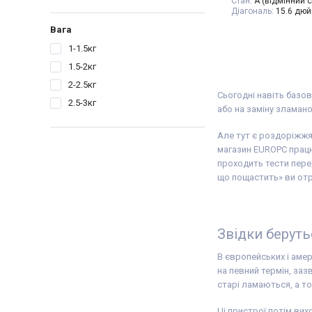
Стан:
A (відмінний с
Діагональ:
15.6 дюй
Роздільна здатність
Вага
1920x1080
Кількість ядер проц
1-1.5кг
Процесор:
AMD Ryze
Покоління процесор
1.5-2кг
3
2-2.5кг
Відеокарта:
AMD Ra
Сьогодні навіть базов
6 (Ryzen 4000/5000) 
2.5-3кг
Оперативна пам'ять
або на заміну зламано
Об'єм накопичувач
Тип матриці:
IPS
Але тут є роздоріжжя:
Клас:
Для відеомон
Вага:
1.5-2кг
магазин EUROPC працю
Операційна система
проходить тести перед
Комплектація:
Ноут
що пощастить» ви отр
пристрій, наклейки 
дод. опція
гравіюва
гарантійний талон,
накладна
Звідки беруть
В європейських і амер
на певний термін, заз
старі ламаються, а т
Ці пристрої потім вих