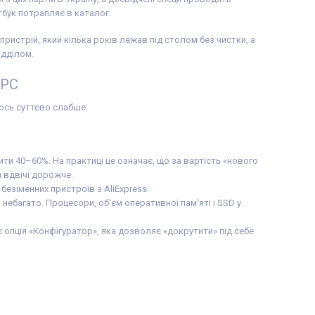
утбук потрапляє в каталог.
пристрій, який кілька років лежав під столом без чистки, а
ідділом.
OPC
щось суттєво слабше.
ити 40–60%. На практиці це означає, що за вартість «нового
и вдвічі дорожче.
 безіменних пристроїв з AliExpress.
небагато. Процесори, об'єм оперативної пам'яті і SSD у
опція «Конфігуратор», яка дозволяє «докрутити» під себе