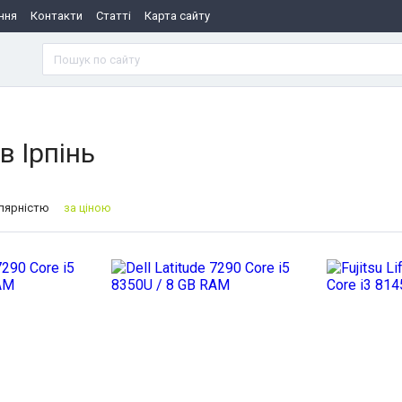
ння
Контакти
Статті
Карта сайту
в Ірпінь
улярністю
за ціною