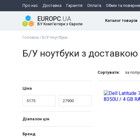
Про нас
Доставка
Гарантія
Оплата
Обмін та поверне
EUROPC
.UA
Каталог товарів
БУ Комп'ютери з Європи
Головна
/
Б/У Ноутбуки
Б/У ноутбуки з доставкою 
Сортувати:
за поп
Ціна
Діапазон цін
Бренд