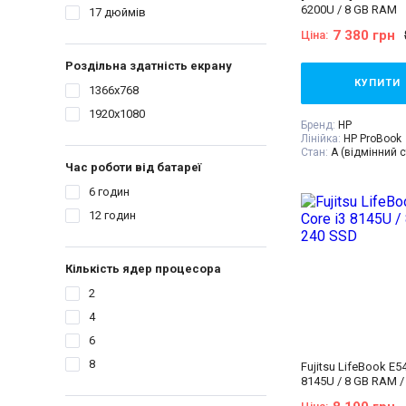
6200U / 8 GB RAM
17 дюймів
Операційна система
Комплектація:
Ноут
7 380 грн
Ціна:
пристрій, наклейки 
дод. опція
гравіюва
Роздільна здатність екрану
гарантійний талон,
накладна
КУПИТИ
1366x768
1920x1080
Бренд:
HP
Лінійка:
HP ProBook
Стан:
A (відмінний с
Діагональ:
15.6 дюй
Час роботи від батареї
Роздільна здатність
6 годин
1920x1080
Кількість ядер проц
12 годин
Процесор:
Intel Core
ядра, 4 потоки, 2.30
кеш
Покоління процесор
Кількість ядер процесора
- 6gen
Відеокарта:
Intel HD
2
Оперативна пам'ять
Об'єм накопичувач
4
Тип матриці:
TN
6
Клас:
Для бухгалтер
Вага:
1.5-2кг
8
Fujitsu LifeBook E54
Операційна система
8145U / 8 GB RAM /
Комплектація:
Ноут
пристрій, наклейки 