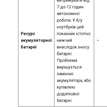
витримувати від
7 до 12 годин
автономної
роботи. У б/у
ноутбуків цей
Ресурс
показник істотно
акумуляторної
нижчий
–
батареї
внаслідок зносу
батареї.
Проблема
вирішується
заміною
акумулятора, або
купівлею
додаткової
батареї.