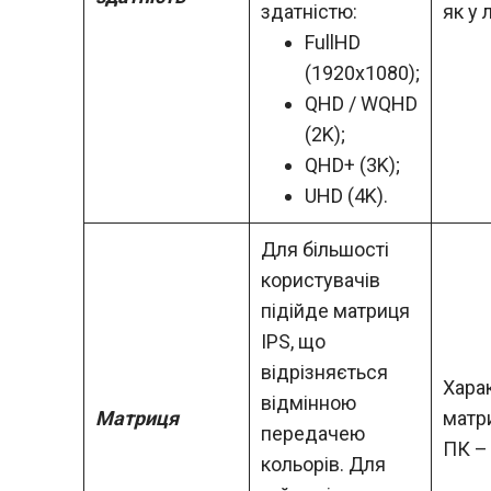
здатністю:
як у 
FullHD
(1920х1080);
QHD / WQHD
(2K);
QHD+ (3K);
UHD (4K).
Для більшості
користувачів
підійде матриця
IPS, що
відрізняється
Хара
відмінною
Матриця
матр
передачею
ПК – 
кольорів.
Для