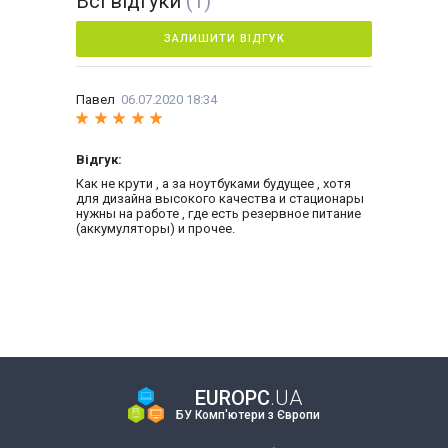
Всі відгуки
(1)
ЗАЛИШИТИ ВІДГУК
Павел
06.07.2020 18:34
Відгук:
Как не крути , а за ноутбуками будущее , хотя
для дизайна высокого качества и стационары
нужны на работе , где есть резервное питание
(аккумуляторы) и прочее.
EUROPC
.UA
БУ Комп'ютери з Європи