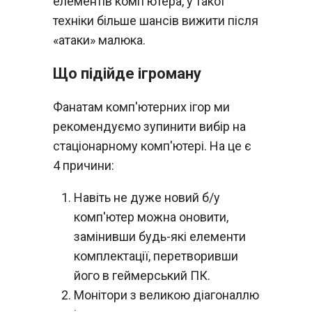
елементів комп'ютера, у такої
техніки більше шансів вижити після
«атаки» малюка.
Що підійде ігроману
Фанатам комп'ютерних ігор ми
рекомендуємо зупинити вибір на
стаціонарному комп'ютері. На це є
4 причини:
Навіть не дуже новий б/у
комп'ютер можна оновити,
замінивши будь-які елементи
комплектації, перетворивши
його в геймерський ПК.
Монітори з великою діагоналлю