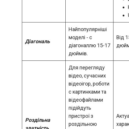
Найпопулярніші
моделі - с
Від 1
Діагональ
діагоналлю 15-17
дюйм
дюймів.
Для перегляду
відео, сучасних
відеоігор, роботи
с картинками та
відеофайлами
підійдуть
пристрої з
Актуа
Роздільна
роздільною
хара
здатність