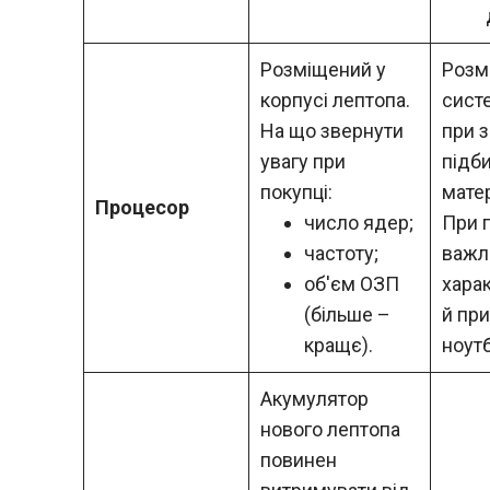
Розміщений у
Розм
корпусі лептопа.
сист
На що звернути
при з
увагу при
підб
покупці
:
мате
Процесор
число ядер;
При 
частоту;
важли
об'єм ОЗП
хара
(більше –
й при
кращє).
ноутб
Акумулятор
нового лептопа
повинен