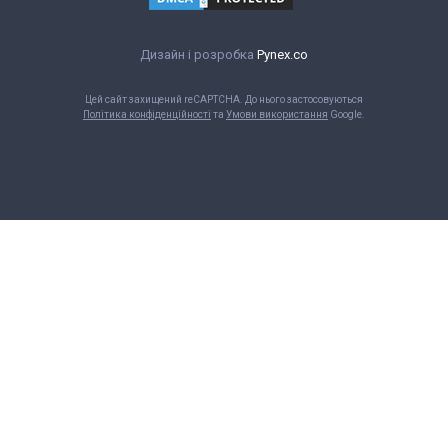
Дизайн і розробка
Pynex.co
Цей сайт захищений reCAPTCHA. До нього застосовуються
Політика конфіденційності
та
Умови використання
Google.