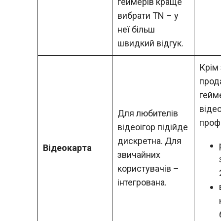
геймерів краще
вибрати TN – у
неї більш
швидкий відгук.
Крім 
прод
гейм
відео
Для любителів
профе
відеоігор підійде
дискретна. Для
Відеокарта
звичайних
користувачів –
інтегрована.