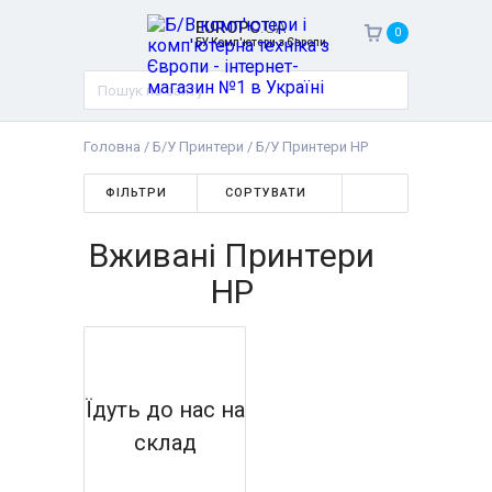
EUROPC
.UA
0
БУ Комп'ютери з Європи
Головна
/
Б/У Принтери
/
Б/У Принтери HP
ФІЛЬТРИ
СОРТУВАТИ
Вживані Принтери
HP
Їдуть до нас на
склад