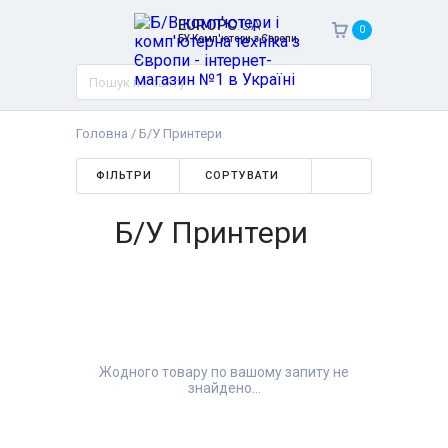
EUROPC
.UA
0
БУ Комп'ютери з Європи
Головна
/
Б/У Принтери
ФІЛЬТРИ
СОРТУВАТИ
Б/У Принтери
Жодного товару по вашому запиту не
знайдено...