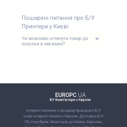
Поширені питання про Б/У
Принтери у Києві
Чи можливо оглянути товар до
покупки в магазині?
EUROPC
.UA
БУ Комп'ютери з Європи
Інтернет-магазин з продажу брендової Б/У
комп`ютерної техніки з Європи. Доставка Б/У
ПК, Ноутбуків, Моніторів до Києва, Харкова,