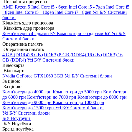
Покоління процесора
AMD Ryzen 5
Intel Core i5 - 6gen
Intel Core i5 - 7gen
Intel Core i5
- 8gen
Intel Core i5 - 10gen
Intel Core i7 - 8gen
Усі Б/У Системні
блоки
Кількість ядер процесора
Кількість ядер процесора
Комп'ютери з 4 ядрами БУ
Комп'ютери з 6 ядрами БУ
Усі Б/У
Системні блоки
Оперативна пам'ять
Оперативна пам'ять
4 GB (DDR4)
8 GB (DDR3)
8 GB (DDR4)
16 GB (DDR3)
16
GB (DDR4)
Усі Б/У Системні блоки
Відеокарта
Відеокарта
Nvidia GeForce GTX1060 3GB
Усі Б/У Системні блоки
За ціною
За ціною
Комп'ютери до 4000 грн
Комп'ютери до 5000 грн
Комп'ютери
до 6000 грн
Комп'ютери до 7000 грн
Комп'ютери до 8000 грн
Комп'ютери до 9000 грн
Комп'ютери до 10000 грн
Комп'ютери до 15000 грн
Усі Б/У Системні блоки
Усі Б/У Системні блоки
Б/У Ноутбуки
Б/У Ноутбуки
Бренд ноутбука