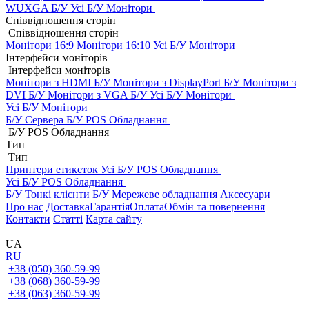
WUXGA Б/У
Усі Б/У Монітори
Співвідношення сторін
Співвідношення сторін
Монітори 16:9
Монітори 16:10
Усі Б/У Монітори
Інтерфейси моніторів
Інтерфейси моніторів
Монітори з HDMI Б/У
Монітори з DisplayPort Б/У
Монітори з
DVI Б/У
Монітори з VGA Б/У
Усі Б/У Монітори
Усі Б/У Монітори
Б/У Сервера
Б/У POS Обладнання
Б/У POS Обладнання
Тип
Тип
Принтери етикеток
Усі Б/У POS Обладнання
Усі Б/У POS Обладнання
Б/У Тонкі клієнти
Б/У Мережеве обладнання
Аксесуари
Про нас
Доставка
Гарантія
Оплата
Обмін та повернення
Контакти
Статті
Карта сайту
UA
RU
+38 (050) 360-59-99
+38 (068) 360-59-99
+38 (063) 360-59-99