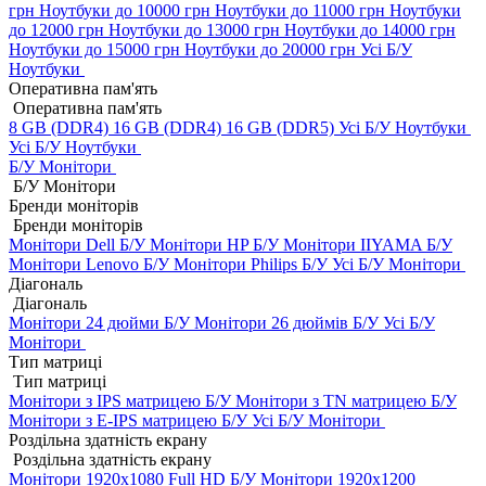
грн
Ноутбуки до 10000 грн
Ноутбуки до 11000 грн
Ноутбуки
до 12000 грн
Ноутбуки до 13000 грн
Ноутбуки до 14000 грн
Ноутбуки до 15000 грн
Ноутбуки до 20000 грн
Усі Б/У
Ноутбуки
Оперативна пам'ять
Оперативна пам'ять
8 GB (DDR4)
16 GB (DDR4)
16 GB (DDR5)
Усі Б/У Ноутбуки
Усі Б/У Ноутбуки
Б/У Монітори
Б/У Монітори
Бренди моніторів
Бренди моніторів
Монітори Dell Б/У
Монітори HP Б/У
Монітори IIYAMA Б/У
Монітори Lenovo Б/У
Монітори Philips Б/У
Усі Б/У Монітори
Діагональ
Діагональ
Монітори 24 дюйми Б/У
Монітори 26 дюймів Б/У
Усі Б/У
Монітори
Тип матриці
Тип матриці
Монітори з IPS матрицею Б/У
Монітори з TN матрицею Б/У
Монітори з E-IPS матрицею Б/У
Усі Б/У Монітори
Роздільна здатність екрану
Роздільна здатність екрану
Монітори 1920x1080 Full HD Б/У
Монітори 1920x1200