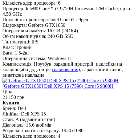
Кількість ядер процесора:
6
Процесор:
Intel® Core™ i7-9750H Processor 12M Cache, up to
4.50 GHz
Покоління процесора:
Intel Core i7 - 9gen
Відеокарта:
Geforce GTX1650
Оперативна пам'ять:
16 GB (DDR4)
Об'єм накопичувача:
240 GB SSD
Тип матриці:
IPS
Клас:
Ігровий
Вага:
1.5-2кг
Операційна система:
Windows 11
Комплектація:
Ноутбук, зарядний пристрій, наклейки на
клавіші (або дод. опція
гравіювання
), гарантійний талон,
видаткова накладна
[Geforce GTX1650] Dell XPS 15 (7590) Core i5 9300H
Ціна:
21 150 грн
Купити
Бренд:
Dell
Лінійка:
Dell XPS 15
Стан:
A (відмінний стан)
Діагональ:
15.6 дюймів
Роздільна здатність екрану:
1920x1080
Кількість ядер процесора:
4