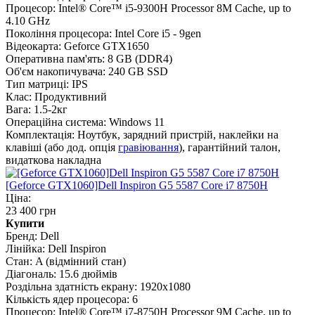
Процесор:
Intel® Core™ i5-9300H Processor 8M Cache, up to
4.10 GHz
Покоління процесора:
Intel Core i5 - 9gen
Відеокарта:
Geforce GTX1650
Оперативна пам'ять:
8 GB (DDR4)
Об'єм накопичувача:
240 GB SSD
Тип матриці:
IPS
Клас:
Продуктивний
Вага:
1.5-2кг
Операційна система:
Windows 11
Комплектація:
Ноутбук, зарядний пристрій, наклейки на
клавіші (або дод. опція
гравіювання
), гарантійний талон,
видаткова накладна
[Geforce GTX1060]Dell Inspiron G5 5587 Core i7 8750H
Ціна:
23 400 грн
Купити
Бренд:
Dell
Лінійка:
Dell Inspiron
Стан:
A (відмінний стан)
Діагональ:
15.6 дюймів
Роздільна здатність екрану:
1920x1080
Кількість ядер процесора:
6
Процесор:
Intel® Core™ i7-8750H Processor 9M Cache, up to