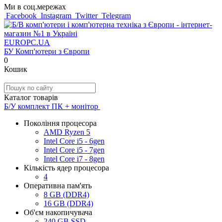
Ми в соц.мережах
Facebook
Instagram
Twitter
Telegram
EUROPC
.UA
БУ Комп'ютери з Європи
0
Кошик
Каталог товарів
Б/У комплект ПК + монітор
Покоління процесора
AMD Ryzen 5
Intel Core i5 - 6gen
Intel Core i5 - 7gen
Intel Core i7 - 8gen
Кількість ядер процесора
4
Оперативна пам'ять
8 GB (DDR4)
16 GB (DDR4)
Об'єм накопичувача
240 GB SSD