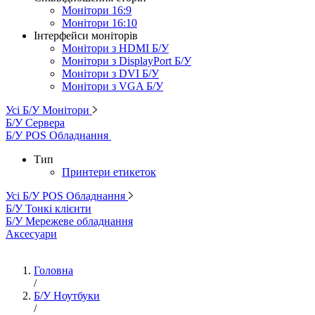
Монітори 16:9
Монітори 16:10
Інтерфейси моніторів
Монітори з HDMI Б/У
Монітори з DisplayPort Б/У
Монітори з DVI Б/У
Монітори з VGA Б/У
Усі Б/У Монітори
Б/У Сервера
Б/У POS Обладнання
Тип
Принтери етикеток
Усі Б/У POS Обладнання
Б/У Тонкі клієнти
Б/У Мережеве обладнання
Аксесуари
Головна
/
Б/У Ноутбуки
/