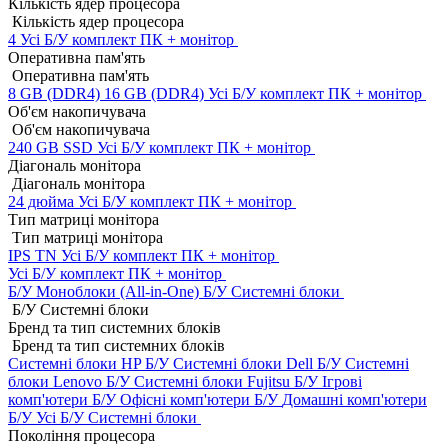
Кількість ядер процесора
Кількість ядер процесора
4
Усі Б/У комплект ПК + монітор
Оперативна пам'ять
Оперативна пам'ять
8 GB (DDR4)
16 GB (DDR4)
Усі Б/У комплект ПК + монітор
Об'єм накопичувача
Об'єм накопичувача
240 GB SSD
Усі Б/У комплект ПК + монітор
Діагональ монітора
Діагональ монітора
24 дюйма
Усі Б/У комплект ПК + монітор
Тип матриці монітора
Тип матриці монітора
IPS
TN
Усі Б/У комплект ПК + монітор
Усі Б/У комплект ПК + монітор
Б/У Моноблоки (All-in-One)
Б/У Системні блоки
Б/У Системні блоки
Бренд та тип системних блоків
Бренд та тип системних блоків
Системні блоки HP Б/У
Системні блоки Dell Б/У
Системні
блоки Lenovo Б/У
Системні блоки Fujitsu Б/У
Ігрові
комп'ютери Б/У
Офісні комп'ютери Б/У
Домашні комп'ютери
Б/У
Усі Б/У Системні блоки
Покоління процесора