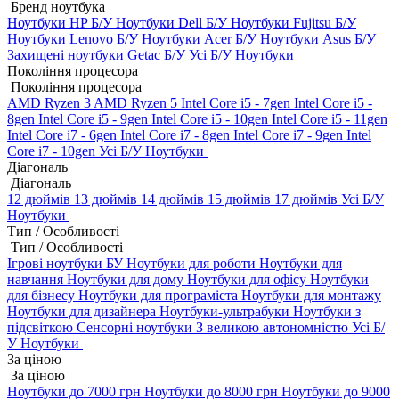
Бренд ноутбука
Ноутбуки HP Б/У
Ноутбуки Dell Б/У
Ноутбуки Fujitsu Б/У
Ноутбуки Lenovo Б/У
Ноутбуки Acer Б/У
Ноутбуки Asus Б/У
Захищені ноутбуки Getac Б/У
Усі Б/У Ноутбуки
Покоління процесора
Покоління процесора
AMD Ryzen 3
AMD Ryzen 5
Intel Core i5 - 7gen
Intel Core i5 -
8gen
Intel Core i5 - 9gen
Intel Core i5 - 10gen
Intel Core i5 - 11gen
Intel Core i7 - 6gen
Intel Core i7 - 8gen
Intel Core i7 - 9gen
Intel
Core i7 - 10gen
Усі Б/У Ноутбуки
Діагональ
Діагональ
12 дюймів
13 дюймів
14 дюймів
15 дюймів
17 дюймів
Усі Б/У
Ноутбуки
Тип / Особливості
Тип / Особливості
Ігрові ноутбуки БУ
Ноутбуки для роботи
Ноутбуки для
навчання
Ноутбуки для дому
Ноутбуки для офісу
Ноутбуки
для бізнесу
Ноутбуки для програміста
Ноутбуки для монтажу
Ноутбуки для дизайнера
Ноутбуки-ультрабуки
Ноутбуки з
підсвіткою
Сенсорні ноутбуки
З великою автономністю
Усі Б/
У Ноутбуки
За ціною
За ціною
Ноутбуки до 7000 грн
Ноутбуки до 8000 грн
Ноутбуки до 9000