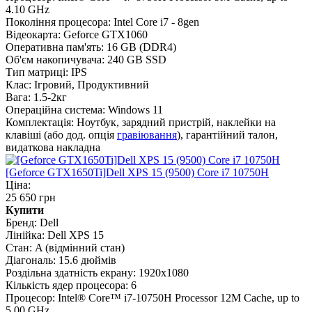
4.10 GHz
Покоління процесора:
Intel Core i7 - 8gen
Відеокарта:
Geforce GTX1060
Оперативна пам'ять:
16 GB (DDR4)
Об'єм накопичувача:
240 GB SSD
Тип матриці:
IPS
Клас:
Ігровий, Продуктивний
Вага:
1.5-2кг
Операційна система:
Windows 11
Комплектація:
Ноутбук, зарядний пристрій, наклейки на
клавіші (або дод. опція
гравіювання
), гарантійний талон,
видаткова накладна
[Geforce GTX1650Ti]Dell XPS 15 (9500) Core i7 10750H
Ціна:
25 650 грн
Купити
Бренд:
Dell
Лінійка:
Dell XPS 15
Стан:
A (відмінний стан)
Діагональ:
15.6 дюймів
Роздільна здатність екрану:
1920x1080
Кількість ядер процесора:
6
Процесор:
Intel® Core™ i7-10750H Processor 12M Cache, up to
5.00 GHz