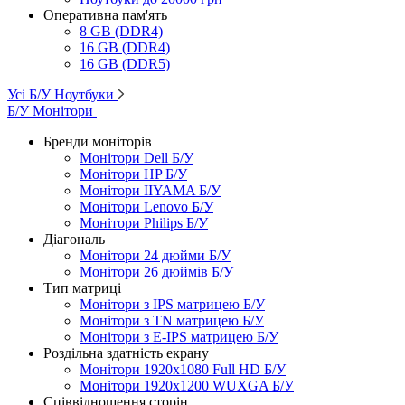
Оперативна пам'ять
8 GB (DDR4)
16 GB (DDR4)
16 GB (DDR5)
Усі Б/У Ноутбуки
Б/У Монітори
Бренди моніторів
Монітори Dell Б/У
Монітори HP Б/У
Монітори IIYAMA Б/У
Монітори Lenovo Б/У
Монітори Philips Б/У
Діагональ
Монітори 24 дюйми Б/У
Монітори 26 дюймів Б/У
Тип матриці
Монітори з IPS матрицею Б/У
Монітори з TN матрицею Б/У
Монітори з E-IPS матрицею Б/У
Роздільна здатність екрану
Монітори 1920x1080 Full HD Б/У
Монітори 1920x1200 WUXGA Б/У
Співвідношення сторін