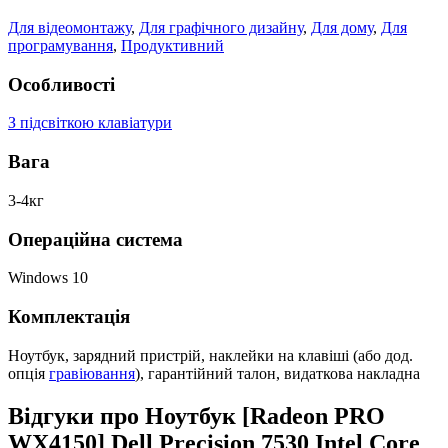
Для відеомонтажу
,
Для графічного дизайну
,
Для дому
,
Для
програмування
,
Продуктивний
Особливості
З підсвіткою клавіатури
Вага
3-4кг
Операційна система
Windows 10
Комплектація
Ноутбук, зарядний пристрій, наклейки на клавіші (або дод.
опція
гравіювання
), гарантійний талон, видаткова накладна
Відгуки про Ноутбук [Radeon PRO
WX4150] Dell Precision 7530 Intel Core