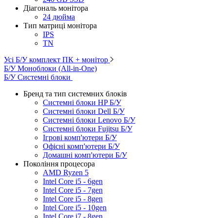
Діагональ монітора
24 дюйма
Тип матриці монітора
IPS
TN
Усі Б/У комплект ПК + монітор
Б/У Моноблоки (All-in-One)
Б/У Системні блоки
Бренд та тип системних блоків
Системні блоки HP Б/У
Системні блоки Dell Б/У
Системні блоки Lenovo Б/У
Системні блоки Fujitsu Б/У
Ігрові комп'ютери Б/У
Офісні комп'ютери Б/У
Домашні комп'ютери Б/У
Покоління процесора
AMD Ryzen 5
Intel Core i5 - 6gen
Intel Core i5 - 7gen
Intel Core i5 - 8gen
Intel Core i5 - 10gen
Intel Core i7 - 8gen