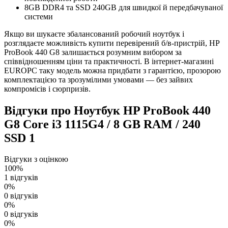
8GB DDR4 та SSD 240GB для швидкої й передбачуваної
системи
Якщо ви шукаєте збалансований робочий ноутбук і
розглядаєте можливість купити перевірений б/в-пристрій, HP
ProBook 440 G8 залишається розумним вибором за
співвідношенням ціни та практичності. В інтернет-магазині
EUROPC таку модель можна придбати з гарантією, прозорою
комплектацією та зрозумілими умовами — без зайвих
компромісів і сюрпризів.
Відгуки про Ноутбук HP ProBook 440
G8 Core i3 1115G4 / 8 GB RAM / 240
SSD
1
Відгуки з оцінкою
100%
1 відгуків
0%
0 відгуків
0%
0 відгуків
0%