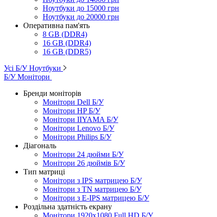
Ноутбуки до 15000 грн
Ноутбуки до 20000 грн
Оперативна пам'ять
8 GB (DDR4)
16 GB (DDR4)
16 GB (DDR5)
Усі Б/У Ноутбуки
Б/У Монітори
Бренди моніторів
Монітори Dell Б/У
Монітори HP Б/У
Монітори IIYAMA Б/У
Монітори Lenovo Б/У
Монітори Philips Б/У
Діагональ
Монітори 24 дюйми Б/У
Монітори 26 дюймів Б/У
Тип матриці
Монітори з IPS матрицею Б/У
Монітори з TN матрицею Б/У
Монітори з E-IPS матрицею Б/У
Роздільна здатність екрану
Монітори 1920x1080 Full HD Б/У