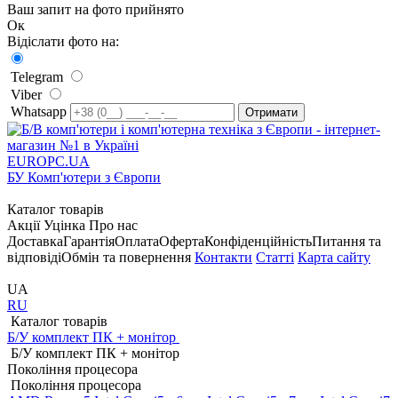
Ваш запит на фото прийнято
Ок
Відіслати фото на:
Telegram
Viber
Whatsapp
EUROPC
.UA
БУ Комп'ютери з Європи
Каталог товарів
Акції
Уцінка
Про нас
Доставка
Гарантія
Оплата
Оферта
Конфіденційність
Питання та
відповіді
Обмін та повернення
Контакти
Статті
Карта сайту
UA
RU
Каталог товарів
Б/У комплект ПК + монітор
Б/У комплект ПК + монітор
Покоління процесора
Покоління процесора