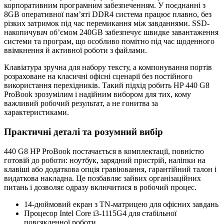
корпоративним програмним забезпеченням. У поєднанні з
8GB оперативної пам’яті DDR4 система працює плавно, без
різких затримок під час перемикання між завданнями. SSD-
накопичувач об’ємом 240GB забезпечує швидке завантаження
системи та програм, що особливо помітно під час щоденного
ввімкнення й активної роботи з файлами.
Клавіатура зручна для набору тексту, а компонування портів
розраховане на класичні офісні сценарії без постійного
використання перехідників. Такий підхід робить HP 440 G8
ProBook зрозумілим і надійним вибором для тих, кому
важливий робочий результат, а не гонитва за
характеристиками.
Практичні деталі та розумний вибір
440 G8 HP ProBook постачається в комплектації, повністю
готовій до роботи: ноутбук, зарядний пристрій, наліпки на
клавіші або додаткова опція гравіювання, гарантійний талон і
видаткова накладна. Це позбавляє зайвих організаційних
питань і дозволяє одразу включитися в робочий процес.
14-дюймовий екран з TN-матрицею для офісних завдань
Процесор Intel Core i3-1115G4 для стабільної
повсякденної роботи