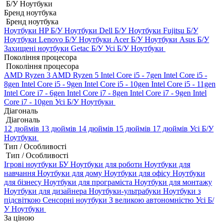
Б/У Ноутбуки
Бренд ноутбука
Бренд ноутбука
Ноутбуки HP Б/У
Ноутбуки Dell Б/У
Ноутбуки Fujitsu Б/У
Ноутбуки Lenovo Б/У
Ноутбуки Acer Б/У
Ноутбуки Asus Б/У
Захищені ноутбуки Getac Б/У
Усі Б/У Ноутбуки
Покоління процесора
Покоління процесора
AMD Ryzen 3
AMD Ryzen 5
Intel Core i5 - 7gen
Intel Core i5 -
8gen
Intel Core i5 - 9gen
Intel Core i5 - 10gen
Intel Core i5 - 11gen
Intel Core i7 - 6gen
Intel Core i7 - 8gen
Intel Core i7 - 9gen
Intel
Core i7 - 10gen
Усі Б/У Ноутбуки
Діагональ
Діагональ
12 дюймів
13 дюймів
14 дюймів
15 дюймів
17 дюймів
Усі Б/У
Ноутбуки
Тип / Особливості
Тип / Особливості
Ігрові ноутбуки БУ
Ноутбуки для роботи
Ноутбуки для
навчання
Ноутбуки для дому
Ноутбуки для офісу
Ноутбуки
для бізнесу
Ноутбуки для програміста
Ноутбуки для монтажу
Ноутбуки для дизайнера
Ноутбуки-ультрабуки
Ноутбуки з
підсвіткою
Сенсорні ноутбуки
З великою автономністю
Усі Б/
У Ноутбуки
За ціною