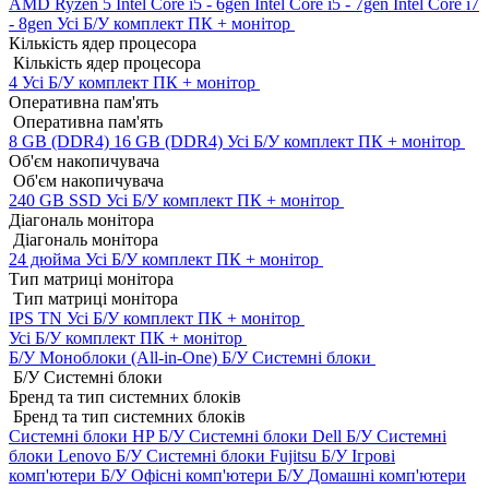
AMD Ryzen 5
Intel Core i5 - 6gen
Intel Core i5 - 7gen
Intel Core i7
- 8gen
Усі Б/У комплект ПК + монітор
Кількість ядер процесора
Кількість ядер процесора
4
Усі Б/У комплект ПК + монітор
Оперативна пам'ять
Оперативна пам'ять
8 GB (DDR4)
16 GB (DDR4)
Усі Б/У комплект ПК + монітор
Об'єм накопичувача
Об'єм накопичувача
240 GB SSD
Усі Б/У комплект ПК + монітор
Діагональ монітора
Діагональ монітора
24 дюйма
Усі Б/У комплект ПК + монітор
Тип матриці монітора
Тип матриці монітора
IPS
TN
Усі Б/У комплект ПК + монітор
Усі Б/У комплект ПК + монітор
Б/У Моноблоки (All-in-One)
Б/У Системні блоки
Б/У Системні блоки
Бренд та тип системних блоків
Бренд та тип системних блоків
Системні блоки HP Б/У
Системні блоки Dell Б/У
Системні
блоки Lenovo Б/У
Системні блоки Fujitsu Б/У
Ігрові
комп'ютери Б/У
Офісні комп'ютери Б/У
Домашні комп'ютери