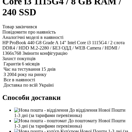
Core i3 1115G4 / 8 GB RAM /
240 SSD
Товар закінчився
Повідомити про наявність
Аналогічні моделі в наявності
HP ProBook 440 G8 Grade A 14" Intel Core i3 1115G4 / 2 слота
DDR4 / HDD M.2-2280 / БЕЗ ОДД / WEB Camera / HDMI /
1366x768
Змінити конфігурацію
Захист покупців
Гарантія 6 місяців
Час на тестування 15 днів
З 2004 року на ринку
Все в наявності
Доставка по всій Україні
Способи доставки
До відділення Нової Пошти
1-3 дні
(за тарифами перевізника)
До поштомату Нової Пошти
1-3 дні
(за тарифами перевізника)
Кур'єром Нової Пошти
1-3 дні
(за