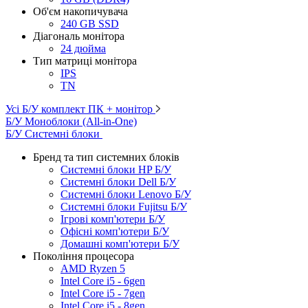
Об'єм накопичувача
240 GB SSD
Діагональ монітора
24 дюйма
Тип матриці монітора
IPS
TN
Усі Б/У комплект ПК + монітор
Б/У Моноблоки (All-in-One)
Б/У Системні блоки
Бренд та тип системних блоків
Системні блоки HP Б/У
Системні блоки Dell Б/У
Системні блоки Lenovo Б/У
Системні блоки Fujitsu Б/У
Ігрові комп'ютери Б/У
Офісні комп'ютери Б/У
Домашні комп'ютери Б/У
Покоління процесора
AMD Ryzen 5
Intel Core i5 - 6gen
Intel Core i5 - 7gen
Intel Core i5 - 8gen