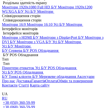
Роздільна здатність екрану
Монітори 1920x1080 Full HD Б/У
Монітори 1920x1200
WUXGA Б/У
Усі Б/У Монітори
Співвідношення сторін
Співвідношення сторін
Монітори 16:9
Монітори 16:10
Усі Б/У Монітори
Інтерфейси моніторів
Інтерфейси моніторів
Монітори з HDMI Б/У
Монітори з DisplayPort Б/У
Монітори з
DVI Б/У
Монітори з VGA Б/У
Усі Б/У Монітори
Усі Б/У Монітори
Б/У Сервера
Б/У POS Обладнання
Б/У POS Обладнання
Тип
Тип
Принтери етикеток
Усі Б/У POS Обладнання
Усі Б/У POS Обладнання
Б/У Тонкі клієнти
Б/У Мережеве обладнання
Аксесуари
Про нас
Доставка
Гарантія
Оплата
Обмін та повернення
Контакти
Статті
Карта сайту
UA
RU
+38 (050) 360-59-99
+38 (068) 360-59-99