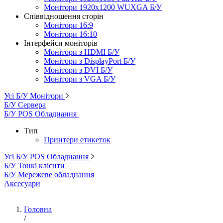
Монітори 1920x1200 WUXGA Б/У
Співвідношення сторін
Монітори 16:9
Монітори 16:10
Інтерфейси моніторів
Монітори з HDMI Б/У
Монітори з DisplayPort Б/У
Монітори з DVI Б/У
Монітори з VGA Б/У
Усі Б/У Монітори
Б/У Сервера
Б/У POS Обладнання
Тип
Принтери етикеток
Усі Б/У POS Обладнання
Б/У Тонкі клієнти
Б/У Мережеве обладнання
Аксесуари
Головна
/