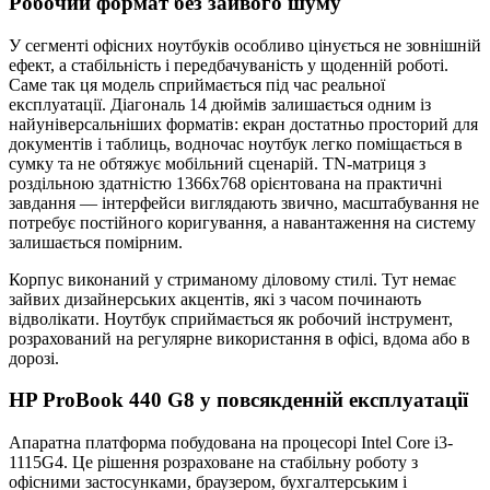
Робочий формат без зайвого шуму
У сегменті офісних ноутбуків особливо цінується не зовнішній
ефект, а стабільність і передбачуваність у щоденній роботі.
Саме так ця модель сприймається під час реальної
експлуатації. Діагональ 14 дюймів залишається одним із
найуніверсальніших форматів: екран достатньо просторий для
документів і таблиць, водночас ноутбук легко поміщається в
сумку та не обтяжує мобільний сценарій. TN-матриця з
роздільною здатністю 1366x768 орієнтована на практичні
завдання — інтерфейси виглядають звично, масштабування не
потребує постійного коригування, а навантаження на систему
залишається помірним.
Корпус виконаний у стриманому діловому стилі. Тут немає
зайвих дизайнерських акцентів, які з часом починають
відволікати. Ноутбук сприймається як робочий інструмент,
розрахований на регулярне використання в офісі, вдома або в
дорозі.
HP ProBook 440 G8 у повсякденній експлуатації
Апаратна платформа побудована на процесорі Intel Core i3-
1115G4. Це рішення розраховане на стабільну роботу з
офісними застосунками, браузером, бухгалтерським і