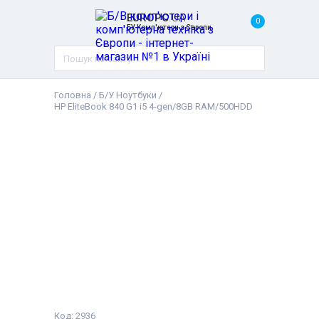
EUROPC
.UA
0
БУ Комп'ютери з Європи
Головна
/
Б/У Ноутбуки
/
HP EliteBook 840 G1 i5 4-gen/8GB RAM/500HDD
Код: 2936