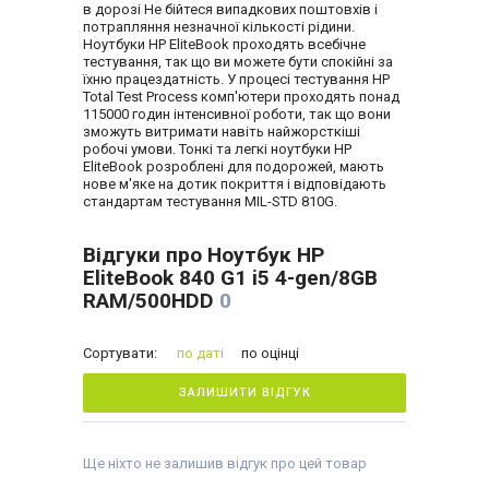
в дорозі Не бійтеся випадкових поштовхів і
потрапляння незначної кількості рідини.
Ноутбуки HP EliteBook проходять всебічне
тестування, так що ви можете бути спокійні за
їхню працездатність. У процесі тестування HP
Total Test Process комп'ютери проходять понад
115000 годин інтенсивної роботи, так що вони
зможуть витримати навіть найжорсткіші
робочі умови. Тонкі та легкі ноутбуки HP
EliteBook розроблені для подорожей, мають
нове м'яке на дотик покриття і відповідають
стандартам тестування MIL-STD 810G.
Відгуки про Ноутбук HP
EliteBook 840 G1 i5 4-gen/8GB
RAM/500HDD
0
Сортувати:
по даті
по оцінці
ЗАЛИШИТИ ВІДГУК
Ще ніхто не залишив відгук про цей товар