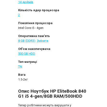
14 дюймів
Кількість ядер процесора
2
Покоління процесора
Intel Core i5 - 4gen
Оперативна пам'ять
8 GB (DDR3)
Змінити
Об'єм накопичувача
500 GB HDD
Тип матриці
TN
Вага
1.5-2кг
Опис Ноутбук HP EliteBook 840
G1 i5 4-gen/8GB RAM/500HDD
Тепер робітники можуть вирушати у