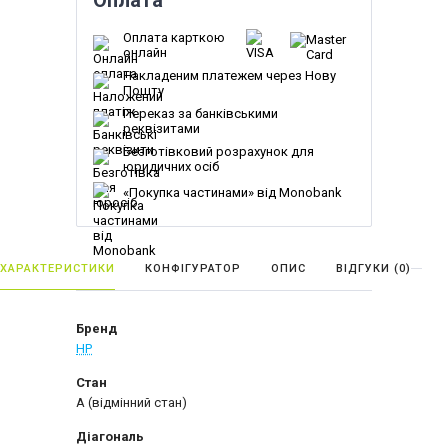
Оплата
Оплата карткою
онлайн
Накладеним платежем через Нову
Пошту
Переказ за банківськими
реквізитами
Безготівковий розрахунок для
юридичних осіб
«Покупка частинами» від Monobank
ХАРАКТЕРИСТИКИ
КОНФІГУРАТОР
ОПИС
ВІДГУКИ (
0
)
Бренд
HP
Стан
A (відмінний стан)
Діагональ