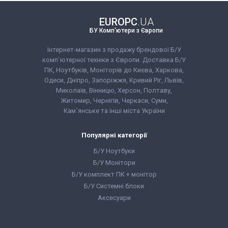
Стан:
A (відмінний стан)
Діагональ:
13.3 дюймів
Роздільна здатність екрану:
EUROPC
.UA
1920x1080
БУ Комп'ютери з Європи
Кількість ядер процесора:
4
Процесор:
Intel® Core™ i5-1135G7
Processor 8M Cache, up to 4.20
Інтернет-магазин з продажу брендової Б/У
GHz, with IPU
комп`ютерної техніки з Європи. Доставка Б/У
Покоління процесора:
Intel Core i5
ПК, Ноутбуків, Моніторів до Києва, Харкова,
- 11gen
Відеокарта:
Intel® Iris® Xe
Одеси, Дніпро, Запоріжжя, Кривий Ріг, Львів,
Graphics
Миколаїв, Вінницю, Херсон, Полтаву,
Оперативна пам'ять:
8 GB (DDR4)
Lenovo Yoga X380 Touch Intel
Житомир, Чернігів, Черкаси, Суми,
Об'єм накопичувача:
240 GB SSD
Core i5 8250U
Тип матриці:
IPS
Кам`янське та інші міста України
Клас:
Для навчання
10 035 грн
Ціна:
Вага:
1-1.5кг
Операційна система:
Windows 11
Популярні категорії
Комплектація:
Ноутбук, зарядний
КУПИТИ
пристрій, наклейки на клавіші (або
Б/У Ноутбуки
дод. опція
гравіювання
),
гарантійний талон, видаткова
Б/У Монітори
накладна
Бренд:
Lenovo
Б/У комплект ПК + монітор
Лінійка:
Lenovo Yoga
Стан:
A (відмінний стан)
Б/У Системні блоки
Діагональ:
13.3 дюймів
Аксесуари
Роздільна здатність екрану:
1920x1080
Кількість ядер процесора:
4
Процесор:
Intel® Core™ i5-8250U