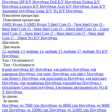
Ноутбуки HP Б/У
Ноутбуки Dell Б/У
Ноутбуки Fujitsu Б/У
Ноутбуки Lenovo Б/У
Ноутбуки Acer Б/У
Ноутбуки Asus Б/У
Захищені ноутбуки Getac Б/У
Усі Б/У Ноутбуки
Покоління процесора
Покоління процесора
AMD Ryzen 3
AMD Ryzen 5
Intel Core i5 - 7gen
Intel Core i5 -
8gen
Intel Core i5 - 9gen
Intel Core i5 - 10gen
Intel Core i5 - 11gen
Intel Core i7 - 6gen
Intel Core i7 - 8gen
Intel Core i7 - 9gen
Intel
Core i7 - 10gen
Усі Б/У Ноутбуки
Діагональ
Діагональ
12 дюймів
13 дюймів
14 дюймів
15 дюймів
17 дюймів
Усі Б/У
Ноутбуки
Тип / Особливості
Тип / Особливості
Ігрові ноутбуки БУ
Ноутбуки для роботи
Ноутбуки для
навчання
Ноутбуки для дому
Ноутбуки для офісу
Ноутбуки
для бізнесу
Ноутбуки для програміста
Ноутбуки для монтажу
Ноутбуки для дизайнера
Ноутбуки-ультрабуки
Ноутбуки з
підсвіткою
Сенсорні ноутбуки
З великою автономністю
Усі Б/
У Ноутбуки
За ціною
За ціною
Ноутбуки до 7000 грн
Ноутбуки до 8000 грн
Ноутбуки до 9000
грн
Ноутбуки до 10000 грн
Ноутбуки до 11000 грн
Ноутбуки