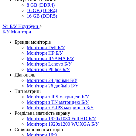
8 GB (DDR4)
16 GB (DDR4)
16 GB (DDR5)
Усі Б/У Ноутбуки
Б/У Монітори
Бренди моніторів
Монітори Dell Б/У
Монітори HP Б/У
Монітори IIYAMA Б/У
Монітори Lenovo Б/У
Монітори Philips Б/У
Діагональ
Монітори 24 дюйми Б/У
Монітори 26 дюймів Б/У
Тип матриці
Монітори з IPS матрицею Б/У
Монітори з TN матрицею Б/У
Монітори з E-IPS матрицею Б/У
Роздільна здатність екрану
Монітори 1920x1080 Full HD Б/У
Монітори 1920x1200 WUXGA Б/У
Співвідношення сторін
Монітори 16:9