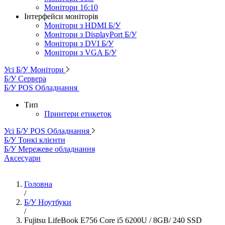
Монітори 16:10
Інтерфейси моніторів
Монітори з HDMI Б/У
Монітори з DisplayPort Б/У
Монітори з DVI Б/У
Монітори з VGA Б/У
Усі Б/У Монітори
Б/У Сервера
Б/У POS Обладнання
Тип
Принтери етикеток
Усі Б/У POS Обладнання
Б/У Тонкі клієнти
Б/У Мережеве обладнання
Аксесуари
Головна
/
Б/У Ноутбуки
/
Fujitsu LifeBook E756 Core i5 6200U / 8GB/ 240 SSD