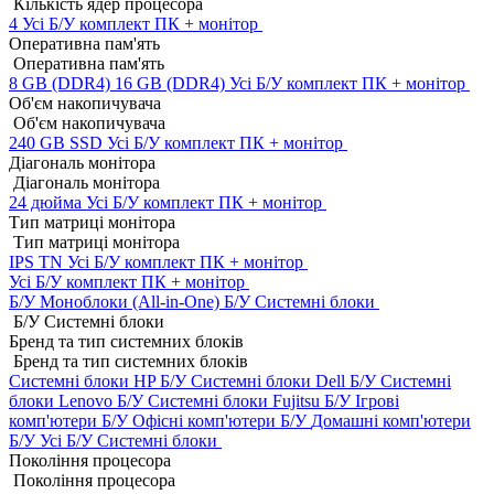
Кількість ядер процесора
4
Усі Б/У комплект ПК + монітор
Оперативна пам'ять
Оперативна пам'ять
8 GB (DDR4)
16 GB (DDR4)
Усі Б/У комплект ПК + монітор
Об'єм накопичувача
Об'єм накопичувача
240 GB SSD
Усі Б/У комплект ПК + монітор
Діагональ монітора
Діагональ монітора
24 дюйма
Усі Б/У комплект ПК + монітор
Тип матриці монітора
Тип матриці монітора
IPS
TN
Усі Б/У комплект ПК + монітор
Усі Б/У комплект ПК + монітор
Б/У Моноблоки (All-in-One)
Б/У Системні блоки
Б/У Системні блоки
Бренд та тип системних блоків
Бренд та тип системних блоків
Системні блоки HP Б/У
Системні блоки Dell Б/У
Системні
блоки Lenovo Б/У
Системні блоки Fujitsu Б/У
Ігрові
комп'ютери Б/У
Офісні комп'ютери Б/У
Домашні комп'ютери
Б/У
Усі Б/У Системні блоки
Покоління процесора
Покоління процесора