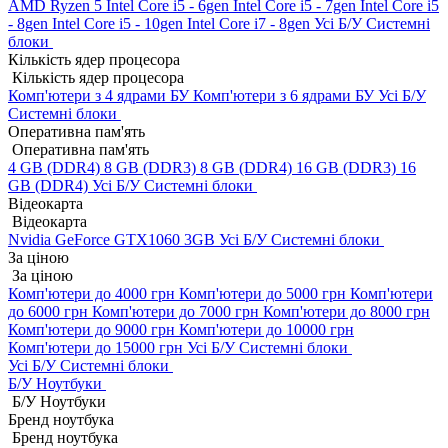
AMD Ryzen 5
Intel Core i5 - 6gen
Intel Core i5 - 7gen
Intel Core i5
- 8gen
Intel Core i5 - 10gen
Intel Core i7 - 8gen
Усі Б/У Системні
блоки
Кількість ядер процесора
Кількість ядер процесора
Комп'ютери з 4 ядрами БУ
Комп'ютери з 6 ядрами БУ
Усі Б/У
Системні блоки
Оперативна пам'ять
Оперативна пам'ять
4 GB (DDR4)
8 GB (DDR3)
8 GB (DDR4)
16 GB (DDR3)
16
GB (DDR4)
Усі Б/У Системні блоки
Відеокарта
Відеокарта
Nvidia GeForce GTX1060 3GB
Усі Б/У Системні блоки
За ціною
За ціною
Комп'ютери до 4000 грн
Комп'ютери до 5000 грн
Комп'ютери
до 6000 грн
Комп'ютери до 7000 грн
Комп'ютери до 8000 грн
Комп'ютери до 9000 грн
Комп'ютери до 10000 грн
Комп'ютери до 15000 грн
Усі Б/У Системні блоки
Усі Б/У Системні блоки
Б/У Ноутбуки
Б/У Ноутбуки
Бренд ноутбука
Бренд ноутбука