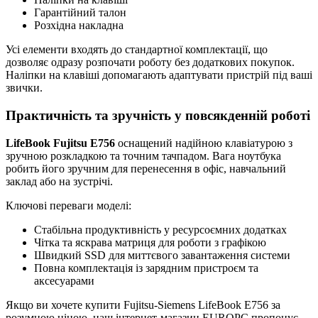
Гарантійний талон
Розхідна накладна
Усі елементи входять до стандартної комплектації, що
дозволяє одразу розпочати роботу без додаткових покупок.
Наліпки на клавіші допомагають адаптувати пристрій під ваші
звички.
Практичність та зручність у повсякденній роботі
LifeBook Fujitsu E756
оснащений надійною клавіатурою з
зручною розкладкою та точним тачпадом. Вага ноутбука
робить його зручним для перенесення в офіс, навчальний
заклад або на зустрічі.
Ключові переваги моделі:
Стабільна продуктивність у ресурсоємних додатках
Чітка та яскрава матриця для роботи з графікою
Швидкий SSD для миттєвого завантаження системи
Повна комплектація із зарядним пристроєм та
аксесуарами
Якщо ви хочете купити Fujitsu-Siemens LifeBook E756 за
розумною ціною, наш інтернет-магазин EUROPC пропонує