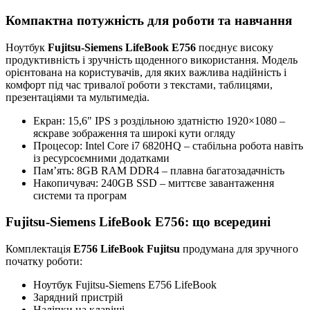
Компактна потужність для роботи та навчання
Ноутбук
Fujitsu-Siemens LifeBook E756
поєднує високу
продуктивність і зручність щоденного використання. Модель
орієнтована на користувачів, для яких важлива надійність і
комфорт під час тривалої роботи з текстами, таблицями,
презентаціями та мультимедіа.
Екран: 15,6" IPS з роздільною здатністю 1920×1080 –
яскраве зображення та широкі кути огляду
Процесор: Intel Core i7 6820HQ – стабільна робота навіть
із ресурсоємними додатками
Пам’ять: 8GB RAM DDR4 – плавна багатозадачність
Накопичувач: 240GB SSD – миттєве завантаження
системи та програм
Fujitsu-Siemens LifeBook E756: що всередині
Комплектація
E756 LifeBook Fujitsu
продумана для зручного
початку роботи:
Ноутбук Fujitsu-Siemens E756 LifeBook
Зарядний пристрій
Наліпки на клавіші