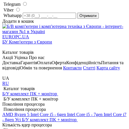
Telegram
Viber
Whatsapp
Додати в кошик
EUROPC
.UA
БУ Комп'ютери з Європи
Каталог товарів
Акції
Уцінка
Про нас
Доставка
Гарантія
Оплата
Оферта
Конфіденційність
Питання та
відповіді
Обмін та повернення
Контакти
Статті
Карта сайту
UA
RU
Каталог товарів
Б/У комплект ПК + монітор
Б/У комплект ПК + монітор
Покоління процесора
Покоління процесора
AMD Ryzen 5
Intel Core i5 - 6gen
Intel Core i5 - 7gen
Intel Core i7
- 8gen
Усі Б/У комплект ПК + монітор
Кількість ядер процесора