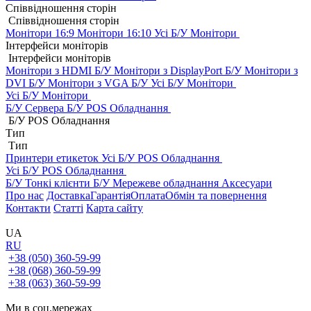
Співвідношення сторін
Співвідношення сторін
Монітори 16:9
Монітори 16:10
Усі Б/У Монітори
Інтерфейси моніторів
Інтерфейси моніторів
Монітори з HDMI Б/У
Монітори з DisplayPort Б/У
Монітори з
DVI Б/У
Монітори з VGA Б/У
Усі Б/У Монітори
Усі Б/У Монітори
Б/У Сервера
Б/У POS Обладнання
Б/У POS Обладнання
Тип
Тип
Принтери етикеток
Усі Б/У POS Обладнання
Усі Б/У POS Обладнання
Б/У Тонкі клієнти
Б/У Мережеве обладнання
Аксесуари
Про нас
Доставка
Гарантія
Оплата
Обмін та повернення
Контакти
Статті
Карта сайту
UA
RU
+38 (050) 360-59-99
+38 (068) 360-59-99
+38 (063) 360-59-99
Ми в соц.мережах