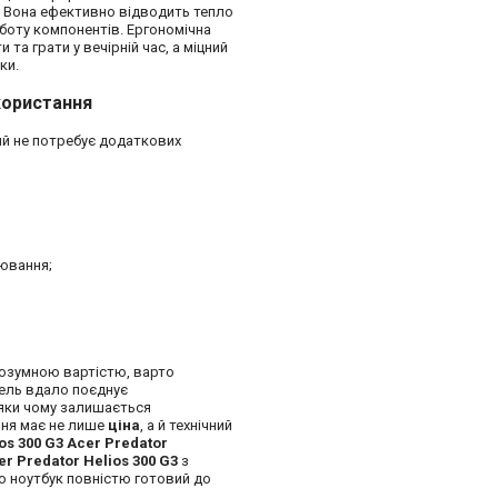
 Вона ефективно відводить тепло
боту компонентів. Ергономічна
а грати у вечірній час, а міцний
ки.
користання
ий не потребує додаткових
іювання;
розумною вартістю, варто
дель вдало поєднує
дяки чому залишається
ння має не лише
ціна
, а й технічний
os 300 G3 Acer Predator
er Predator Helios 300 G3
з
о ноутбук повністю готовий до