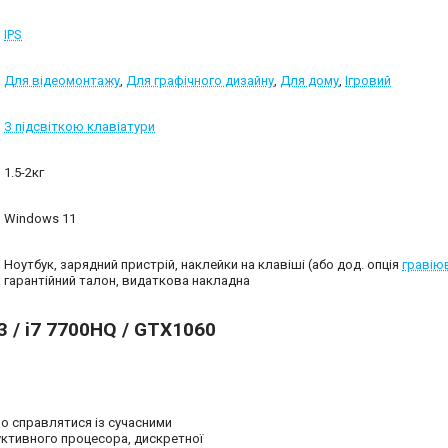
IPS
Для відеомонтажу
,
Для графічного дизайну
,
Для дому
,
Ігровий
З підсвіткою клавіатури
1.5-2кг
Windows 11
Ноутбук, зарядний пристрій, наклейки на клавіші (або дод. опція
гравію
гарантійний талон, видаткова накладна
3 / i7 7700HQ / GTX1060
но справлятися із сучасними
ктивного процесора, дискретної