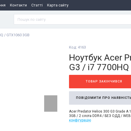
ння
Контакти
Статті
Карта сайту
0HQ / GTX1060 3GB
Код: 4163
Ноутбук Acer P
G3 / i7 7700HQ
ТОВАР ЗАКІНЧИВСЯ
ПОВІДОМИТИ ПРО НАЯВНІСТ
Acer Predator Helios 300 G3 Grade A 1
3GB / 2 слота DDR4 / БЕЗ ОДД / WEB
конфігурацію