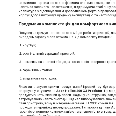
важливою перевагою стала фірмова система охолодження.
навіть за високого навантаження, підтримуючи стабільну ро
клавіатура з підсвічуванням дозволяє комфортно працювати т
корпус добре витримує щоденну експлуатацію та часті поїзд
Продумана комплектація для комфортного ви
Покупець отримує повністю готовий до роботи пристрій, як
вкладень одразу після отримання. До комплекту входять:
ноутбук;
оригінальний зарядний пристрій;
наклейки на клавіші або додаткова опція лазерного грав
гарантійний талон;
видаткова накладна.
Якщо ви плануєте
купити
продуктивний ігровий ноутбук за 
звернути увагу саме на
Acer Helios 300 G3 Predator
. Ця мо
продуктивність, якісний дисплей і надійну конструкцію, зав
затребуваною навіть сьогодні. Під час вибору велике значе
стан пристрою, тому в інтернет-магазині EUROPC кожен
Heli
проходить перевірку перед продажем. Тут можна
купити Ac
гарантією, повною комплектацією та впевненістю в тому, щ
щоденної роботи й розваг.