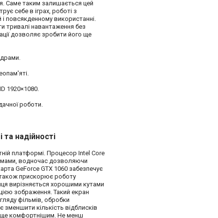
ня. Саме таким залишається цей
рує себе в іграх, роботі з
й і повсякденному використанні.
ти тривалі навантаження без
ації дозволяє зробити його ще
ядрами.
еопам'яті.
HD 1920×1080.
дачної роботи.
 та надійності
ній платформі. Процесор Intel Core
рамами, водночас дозволяючи
карта GeForce GTX 1060 забезпечує
 а також прискорює роботу
риця вирізняється хорошими кутами
цією зображення. Такий екран
гляду фільмів, обробки
є зменшити кількість відблисків
а ще комфортнішим. Не менш