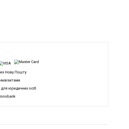
ез Нову Пошту
реквізитами
 для юридичних осіб
Monobank