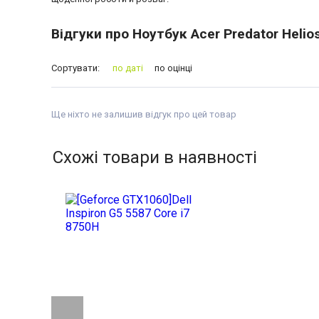
Відгуки про Ноутбук Acer Predator Helio
Сортувати:
по даті
по оцінці
Ще ніхто не залишив відгук про цей товар
Схожі товари в наявності