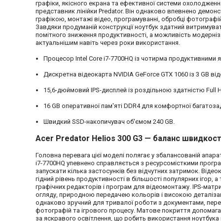
графіки, якісного екрана та ефективної системи охолоджен
представник лінійки Predator. Він однаково впевнено демонст
графікою, монтажі відео, програмуванні, обробці фотографі
Завдяки продуманій конструкції ноутбук здатний витримува
помітного зниження продуктивності, а можливість модерніз
актуальнішим навіть через роки використання.
Процесор Intel Core i7-7700HQ із чотирма продуктивними 
Дискретна відеокарта NVIDIA GeForce GTX 1060 із 3 GB від
15,6-дюймовий IPS-дисплей із роздільною здатністю Full 
16 GB оперативної пам'яті DDR4 для комфортної багатоза
Швидкий SSD-накопичувач об'ємом 240 GB.
Acer Predator Helios 300 G3 — баланс швидкості
Головна перевага цієї моделі полягає у збалансованій апарат
i7-7700HQ упевнено справляється з ресурсомісткими прог
запускати кілька застосунків без відчутних затримок. Відео
гідний рівень продуктивності в більшості популярних ігор,
графічних редакторів і програм для відеомонтажу. IPS-мат
огляду, природною передачею кольорів і високою деталіза
однаково зручний для тривалої роботи з документами, пере
фотографій та ігрового процесу. Матове покриття допомага
за яскравого освітлення, що робить використання ноутбук