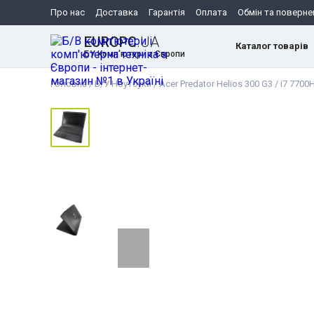
Про нас
Доставка
Гарантія
Оплата
Обмін та поверне
EUROPC
.UA
Каталог товарів
БУ Комп'ютери з Європи
Головна
/
Б/У Ноутбуки
/
Acer Predator Helios 300 G3 / i7 770