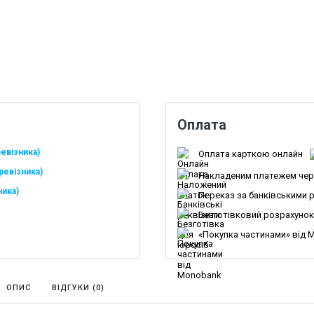
Оплата
евізника)
Оплата карткою онлайн
ревізника)
Накладеним платежем чер
ника)
Переказ за банківськими 
Безготівковий розрахунок
«Покупка частинами» від 
ОПИС
ВІДГУКИ (
0
)