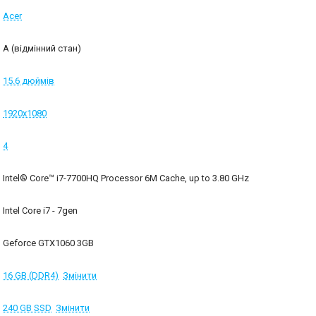
Acer
A (відмінний стан)
15.6 дюймів
1920x1080
4
Intel® Core™ i7-7700HQ Processor 6M Cache, up to 3.80 GHz
Intel Core i7 - 7gen
Geforce GTX1060 3GB
16 GB (DDR4)
Змінити
240 GB SSD
Змінити