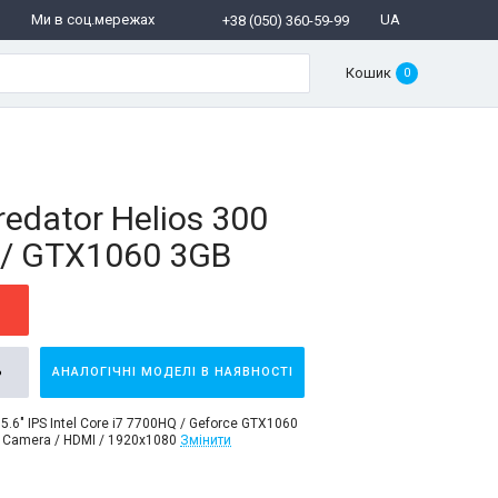
Ми в соц.мережах
UA
+38 (050) 360-59-99
Кошик
0
redator Helios 300
 / GTX1060 3GB
Ь
АНАЛОГІЧНІ МОДЕЛІ В НАЯВНОСТІ
5.6" IPS Intel Core i7 7700HQ / Geforce GTX1060
 Camera / HDMI / 1920x1080
Змінити