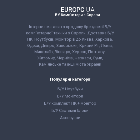
Processor 6M Cache,
Processor 6M Cache,
накладна
up to 3.30 GHz
up to 3.30 GHz
EUROPC
.UA
Кількість ядер
Кількість ядер
БУ Комп'ютери з Європи
процесора:
4
процесора:
4
Оперативна пам'ять:
Оперативна пам'ять:
8 GB (DDR4)
4 GB (DDR4)
Інтернет-магазин з продажу брендової Б/У
Відеокарта:
Відеокарта:
комп`ютерної техніки з Європи. Доставка Б/У
Інтегрована
Інтегрована
ПК, Ноутбуків, Моніторів до Києва, Харкова,
Об'єм накопичувача:
Об'єм накопичувача:
320 GB HDD
320 GB HDD
Одеси, Дніпро, Запоріжжя, Кривий Ріг, Львів,
Форм-фактор:
SFF
Форм-фактор:
SFF
Миколаїв, Вінницю, Херсон, Полтаву,
Клас:
Офісний
Клас:
Офісний
Житомир, Чернігів, Черкаси, Суми,
Комплектація:
Комплектація:
Системний блок,
Системний блок,
Кам`янське та інші міста України
кабель живлення
кабель живлення
220В, гарантійний
220В, гарантійний
талон, видаткова
талон, видаткова
Популярні категорії
накладна
накладна
Б/У Ноутбуки
Б/У Монітори
Б/У комплект ПК + монітор
Б/У Системні блоки
Аксесуари