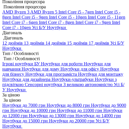
Покоління процесора
Покоління процесора
AMD Ryzen 3
AMD Ryzen 5
Intel Core i5 - 7gen
Intel Core i5 -
8gen
Intel Core i5 - 9gen
Intel Core i5 - 10gen
Intel Core i5 - 11gen
Intel Core i7 - 6gen
Intel Core i7 - 8gen
Intel Core i7 - 9gen
Intel
Core i7 - 10gen
Усі Б/У Ноутбуки
Діагональ
Діагональ
12 дюймів
13 дюймів
14 дюймів
15 дюймів
17 дюймів
Усі Б/У
Ноутбуки
Тип / Особливості
Тип / Особливості
Ігрові ноутбуки БУ
Ноутбуки для роботи
Ноутбуки для
навчання
Ноутбуки для дому
Ноутбуки для офісу
Ноутбуки
для бізнесу
Ноутбуки для програміста
Ноутбуки для монтажу
Ноутбуки для дизайнера
Ноутбуки-ультрабуки
Ноутбуки з
підсвіткою
Сенсорні ноутбуки
З великою автономністю
Усі Б/
У Ноутбуки
За ціною
За ціною
Ноутбуки до 7000 грн
Ноутбуки до 8000 грн
Ноутбуки до 9000
грн
Ноутбуки до 10000 грн
Ноутбуки до 11000 грн
Ноутбуки
до 12000 грн
Ноутбуки до 13000 грн
Ноутбуки до 14000 грн
Ноутбуки до 15000 грн
Ноутбуки до 20000 грн
Усі Б/У
Ноутбуки