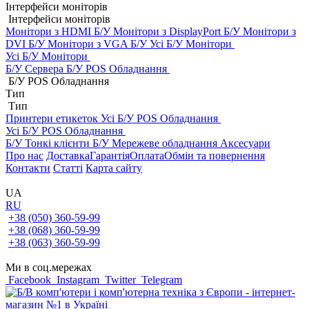
Інтерфейси моніторів
Інтерфейси моніторів
Монітори з HDMI Б/У
Монітори з DisplayPort Б/У
Монітори з
DVI Б/У
Монітори з VGA Б/У
Усі Б/У Монітори
Усі Б/У Монітори
Б/У Сервера
Б/У POS Обладнання
Б/У POS Обладнання
Тип
Тип
Принтери етикеток
Усі Б/У POS Обладнання
Усі Б/У POS Обладнання
Б/У Тонкі клієнти
Б/У Мережеве обладнання
Аксесуари
Про нас
Доставка
Гарантія
Оплата
Обмін та повернення
Контакти
Статті
Карта сайту
UA
RU
+38 (050) 360-59-99
+38 (068) 360-59-99
+38 (063) 360-59-99
Ми в соц.мережах
Facebook
Instagram
Twitter
Telegram