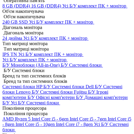
Оперативна пам'ять
8 GB (DDR4)
16 GB (DDR4)
Усі Б/У комплект ПК + монітор
Об'єм накопичувача
Об'єм накопичувача
240 GB SSD
Усі Б/У комплект ПК + монітор
Діагональ монітора
Діагональ монітора
24 дюйма
Усі Б/У комплект ПК + монітор
Тип матриці монітора
Тип матриці монітора
IPS
TN
Усі Б/У комплект ПК + монітор
Усі Б/У комплект ПК + монітор
Б/У Моноблоки (All-in-One)
Б/У Системні блоки
Б/У Системні блоки
Бренд та тип системних блоків
Бренд та тип системних блоків
Системні блоки HP Б/У
Системні блоки Dell Б/У
Системні
блоки Lenovo Б/У
Системні блоки Fujitsu Б/У
Ігрові
комп'ютери Б/У
Офісні комп'ютери Б/У
Домашні комп'ютери
Б/У
Усі Б/У Системні блоки
Покоління процесора
Покоління процесора
AMD Ryzen 5
Intel Core i5 - 6gen
Intel Core i5 - 7gen
Intel Core i5
- 8gen
Intel Core i5 - 10gen
Intel Core i7 - 8gen
Усі Б/У Системні
блоки