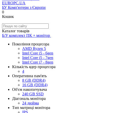
EUROPC
.UA
БУ Комп'ютери з Європи
0
Кошик
Каталог товарів
Б/У комплект ПК + монітор
Покоління процесора
AMD Ryzen 5
Intel Core i5 - 6gen
Intel Core i5 - 7gen
Intel Core i7 - 8gen
Кількість ядер процесора
4
Оперативна пам'ять
8 GB (DDR4)
16 GB (DDR4)
Об'єм накопичувача
240 GB SSD
Діагональ монітора
24 дюйма
Тип матриці монітора
IPS