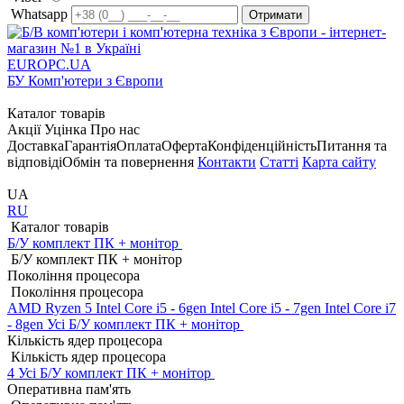
Whatsapp
EUROPC
.UA
БУ Комп'ютери з Європи
Каталог товарів
Акції
Уцінка
Про нас
Доставка
Гарантія
Оплата
Оферта
Конфіденційність
Питання та
відповіді
Обмін та повернення
Контакти
Статті
Карта сайту
UA
RU
Каталог товарів
Б/У комплект ПК + монітор
Б/У комплект ПК + монітор
Покоління процесора
Покоління процесора
AMD Ryzen 5
Intel Core i5 - 6gen
Intel Core i5 - 7gen
Intel Core i7
- 8gen
Усі Б/У комплект ПК + монітор
Кількість ядер процесора
Кількість ядер процесора
4
Усі Б/У комплект ПК + монітор
Оперативна пам'ять