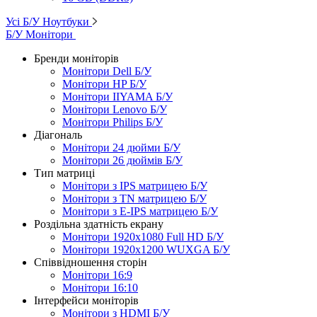
Усі Б/У Ноутбуки
Б/У Монітори
Бренди моніторів
Монітори Dell Б/У
Монітори HP Б/У
Монітори IIYAMA Б/У
Монітори Lenovo Б/У
Монітори Philips Б/У
Діагональ
Монітори 24 дюйми Б/У
Монітори 26 дюймів Б/У
Тип матриці
Монітори з IPS матрицею Б/У
Монітори з TN матрицею Б/У
Монітори з E-IPS матрицею Б/У
Роздільна здатність екрану
Монітори 1920x1080 Full HD Б/У
Монітори 1920x1200 WUXGA Б/У
Співвідношення сторін
Монітори 16:9
Монітори 16:10
Інтерфейси моніторів
Монітори з HDMI Б/У