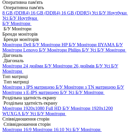
Оперативна пам'ять
Оперативна пам'ять
8 GB (DDR4)
16 GB (DDR4)
16 GB (DDR5)
Усі Б/У Ноутбуки
Усі Б/У Ноутбуки
Б/У Монітори
Б/У Монітори
Бренди моніторів
Бренди моніторів
Монітори Dell Б/У
Монітори HP Б/У
Монітори IIYAMA Б/У
Монітори Lenovo Б/У
Монітори Philips Б/У
Усі Б/У Монітори
Діагональ
Діагональ
Монітори 24 дюйми Б/У
Монітори 26 дюймів Б/У
Усі Б/У
Монітори
Тип матриці
Тип матриці
Монітори з IPS матрицею Б/У
Монітори з TN матрицею Б/У
Монітори з E-IPS матрицею Б/У
Усі Б/У Монітори
Роздільна здатність екрану
Роздільна здатність екрану
Монітори 1920x1080 Full HD Б/У
Монітори 1920x1200
WUXGA Б/У
Усі Б/У Монітори
Співвідношення сторін
Співвідношення сторін
Монітори 16:9
Монітори 16:10
Усі Б/У Монітори