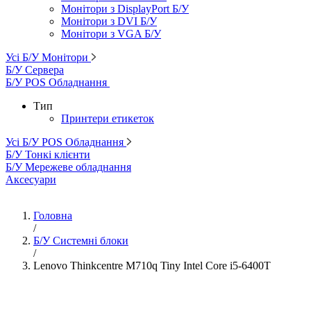
Монітори з DisplayPort Б/У
Монітори з DVI Б/У
Монітори з VGA Б/У
Усі Б/У Монітори
Б/У Сервера
Б/У POS Обладнання
Тип
Принтери етикеток
Усі Б/У POS Обладнання
Б/У Тонкі клієнти
Б/У Мережеве обладнання
Аксесуари
Головна
/
Б/У Системні блоки
/
Lenovo Thinkcentre M710q Tiny Intel Core i5-6400T