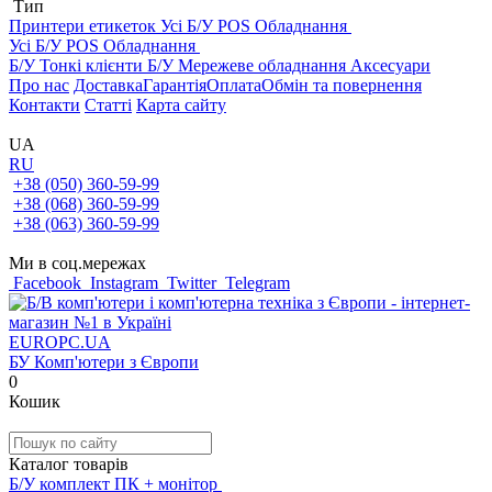
Тип
Принтери етикеток
Усі Б/У POS Обладнання
Усі Б/У POS Обладнання
Б/У Тонкі клієнти
Б/У Мережеве обладнання
Аксесуари
Про нас
Доставка
Гарантія
Оплата
Обмін та повернення
Контакти
Статті
Карта сайту
UA
RU
+38 (050) 360-59-99
+38 (068) 360-59-99
+38 (063) 360-59-99
Ми в соц.мережах
Facebook
Instagram
Twitter
Telegram
EUROPC
.UA
БУ Комп'ютери з Європи
0
Кошик
Каталог товарів
Б/У комплект ПК + монітор