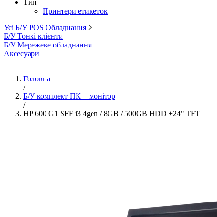
Тип
Принтери етикеток
Усі Б/У POS Обладнання
Б/У Тонкі клієнти
Б/У Мережеве обладнання
Аксесуари
Головна
/
Б/У комплект ПК + монітор
/
HP 600 G1 SFF i3 4gen / 8GB / 500GB HDD +24" TFT