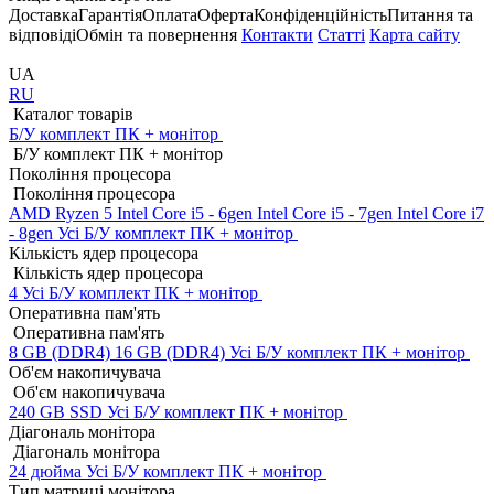
Доставка
Гарантія
Оплата
Оферта
Конфіденційність
Питання та
відповіді
Обмін та повернення
Контакти
Статті
Карта сайту
UA
RU
Каталог товарів
Б/У комплект ПК + монітор
Б/У комплект ПК + монітор
Покоління процесора
Покоління процесора
AMD Ryzen 5
Intel Core i5 - 6gen
Intel Core i5 - 7gen
Intel Core i7
- 8gen
Усі Б/У комплект ПК + монітор
Кількість ядер процесора
Кількість ядер процесора
4
Усі Б/У комплект ПК + монітор
Оперативна пам'ять
Оперативна пам'ять
8 GB (DDR4)
16 GB (DDR4)
Усі Б/У комплект ПК + монітор
Об'єм накопичувача
Об'єм накопичувача
240 GB SSD
Усі Б/У комплект ПК + монітор
Діагональ монітора
Діагональ монітора
24 дюйма
Усі Б/У комплект ПК + монітор
Тип матриці монітора