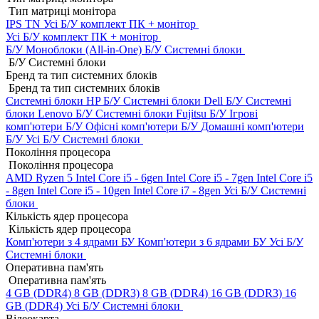
Тип матриці монітора
IPS
TN
Усі Б/У комплект ПК + монітор
Усі Б/У комплект ПК + монітор
Б/У Моноблоки (All-in-One)
Б/У Системні блоки
Б/У Системні блоки
Бренд та тип системних блоків
Бренд та тип системних блоків
Системні блоки HP Б/У
Системні блоки Dell Б/У
Системні
блоки Lenovo Б/У
Системні блоки Fujitsu Б/У
Ігрові
комп'ютери Б/У
Офісні комп'ютери Б/У
Домашні комп'ютери
Б/У
Усі Б/У Системні блоки
Покоління процесора
Покоління процесора
AMD Ryzen 5
Intel Core i5 - 6gen
Intel Core i5 - 7gen
Intel Core i5
- 8gen
Intel Core i5 - 10gen
Intel Core i7 - 8gen
Усі Б/У Системні
блоки
Кількість ядер процесора
Кількість ядер процесора
Комп'ютери з 4 ядрами БУ
Комп'ютери з 6 ядрами БУ
Усі Б/У
Системні блоки
Оперативна пам'ять
Оперативна пам'ять
4 GB (DDR4)
8 GB (DDR3)
8 GB (DDR4)
16 GB (DDR3)
16
GB (DDR4)
Усі Б/У Системні блоки
Відеокарта