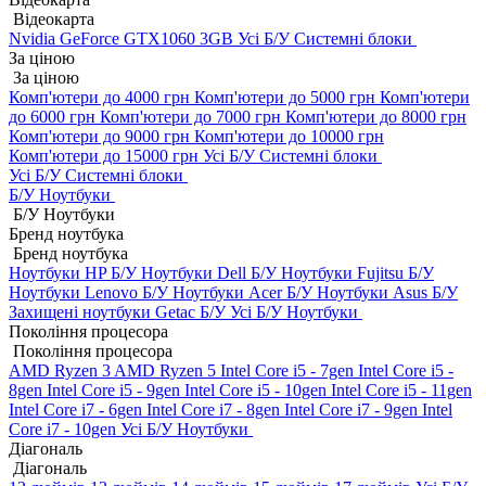
Відеокарта
Nvidia GeForce GTX1060 3GB
Усі Б/У Системні блоки
За ціною
За ціною
Комп'ютери до 4000 грн
Комп'ютери до 5000 грн
Комп'ютери
до 6000 грн
Комп'ютери до 7000 грн
Комп'ютери до 8000 грн
Комп'ютери до 9000 грн
Комп'ютери до 10000 грн
Комп'ютери до 15000 грн
Усі Б/У Системні блоки
Усі Б/У Системні блоки
Б/У Ноутбуки
Б/У Ноутбуки
Бренд ноутбука
Бренд ноутбука
Ноутбуки HP Б/У
Ноутбуки Dell Б/У
Ноутбуки Fujitsu Б/У
Ноутбуки Lenovo Б/У
Ноутбуки Acer Б/У
Ноутбуки Asus Б/У
Захищені ноутбуки Getac Б/У
Усі Б/У Ноутбуки
Покоління процесора
Покоління процесора
AMD Ryzen 3
AMD Ryzen 5
Intel Core i5 - 7gen
Intel Core i5 -
8gen
Intel Core i5 - 9gen
Intel Core i5 - 10gen
Intel Core i5 - 11gen
Intel Core i7 - 6gen
Intel Core i7 - 8gen
Intel Core i7 - 9gen
Intel
Core i7 - 10gen
Усі Б/У Ноутбуки
Діагональ
Діагональ