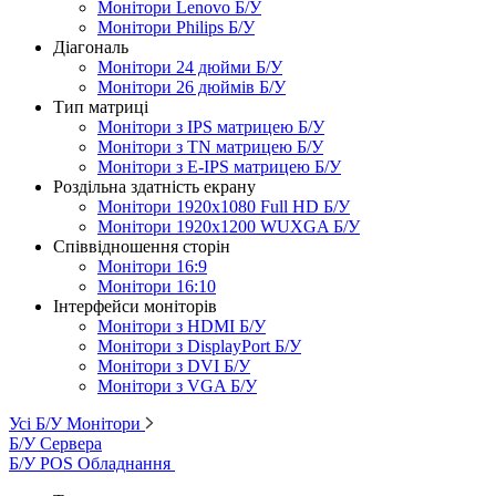
Монітори Lenovo Б/У
Монітори Philips Б/У
Діагональ
Монітори 24 дюйми Б/У
Монітори 26 дюймів Б/У
Тип матриці
Монітори з IPS матрицею Б/У
Монітори з TN матрицею Б/У
Монітори з E-IPS матрицею Б/У
Роздільна здатність екрану
Монітори 1920x1080 Full HD Б/У
Монітори 1920x1200 WUXGA Б/У
Співвідношення сторін
Монітори 16:9
Монітори 16:10
Інтерфейси моніторів
Монітори з HDMI Б/У
Монітори з DisplayPort Б/У
Монітори з DVI Б/У
Монітори з VGA Б/У
Усі Б/У Монітори
Б/У Сервера
Б/У POS Обладнання