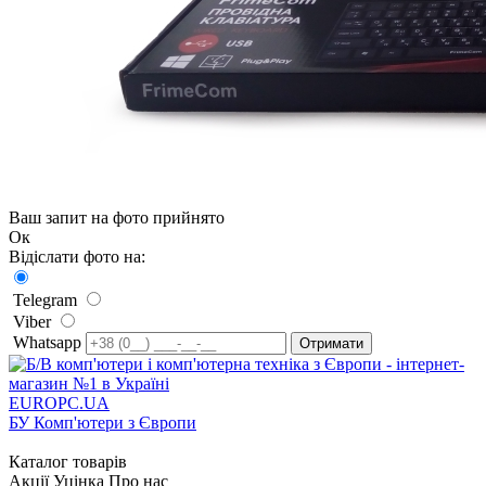
Ваш запит на фото прийнято
Ок
Відіслати фото на:
Telegram
Viber
Whatsapp
EUROPC
.UA
БУ Комп'ютери з Європи
Каталог товарів
Акції
Уцінка
Про нас