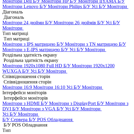
Монітори Dell Б/У
Монітори HP Б/У
Монітори IIYAMA Б/У
Монітори Lenovo Б/У
Монітори Philips Б/У
Усі Б/У Монітори
Діагональ
Діагональ
Монітори 24 дюйми Б/У
Монітори 26 дюймів Б/У
Усі Б/У
Монітори
Тип матриці
Тип матриці
Монітори з IPS матрицею Б/У
Монітори з TN матрицею Б/У
Монітори з E-IPS матрицею Б/У
Усі Б/У Монітори
Роздільна здатність екрану
Роздільна здатність екрану
Монітори 1920x1080 Full HD Б/У
Монітори 1920x1200
WUXGA Б/У
Усі Б/У Монітори
Співвідношення сторін
Співвідношення сторін
Монітори 16:9
Монітори 16:10
Усі Б/У Монітори
Інтерфейси моніторів
Інтерфейси моніторів
Монітори з HDMI Б/У
Монітори з DisplayPort Б/У
Монітори з
DVI Б/У
Монітори з VGA Б/У
Усі Б/У Монітори
Усі Б/У Монітори
Б/У Сервера
Б/У POS Обладнання
Б/У POS Обладнання
Тип