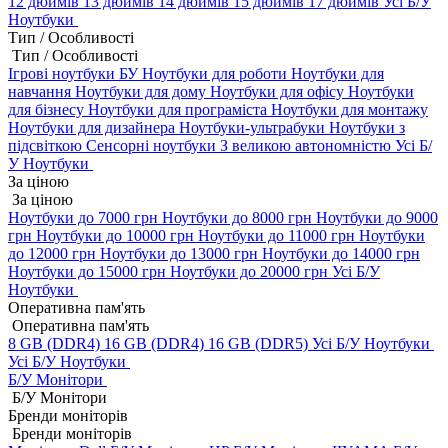
12 дюймів
13 дюймів
14 дюймів
15 дюймів
17 дюймів
Усі Б/У
Ноутбуки
Тип / Особливості
Тип / Особливості
Ігрові ноутбуки БУ
Ноутбуки для роботи
Ноутбуки для
навчання
Ноутбуки для дому
Ноутбуки для офісу
Ноутбуки
для бізнесу
Ноутбуки для програміста
Ноутбуки для монтажу
Ноутбуки для дизайнера
Ноутбуки-ультрабуки
Ноутбуки з
підсвіткою
Сенсорні ноутбуки
З великою автономністю
Усі Б/
У Ноутбуки
За ціною
За ціною
Ноутбуки до 7000 грн
Ноутбуки до 8000 грн
Ноутбуки до 9000
грн
Ноутбуки до 10000 грн
Ноутбуки до 11000 грн
Ноутбуки
до 12000 грн
Ноутбуки до 13000 грн
Ноутбуки до 14000 грн
Ноутбуки до 15000 грн
Ноутбуки до 20000 грн
Усі Б/У
Ноутбуки
Оперативна пам'ять
Оперативна пам'ять
8 GB (DDR4)
16 GB (DDR4)
16 GB (DDR5)
Усі Б/У Ноутбуки
Усі Б/У Ноутбуки
Б/У Монітори
Б/У Монітори
Бренди моніторів
Бренди моніторів