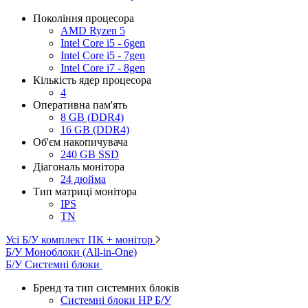
Покоління процесора
AMD Ryzen 5
Intel Core i5 - 6gen
Intel Core i5 - 7gen
Intel Core i7 - 8gen
Кількість ядер процесора
4
Оперативна пам'ять
8 GB (DDR4)
16 GB (DDR4)
Об'єм накопичувача
240 GB SSD
Діагональ монітора
24 дюйма
Тип матриці монітора
IPS
TN
Усі Б/У комплект ПК + монітор
Б/У Моноблоки (All-in-One)
Б/У Системні блоки
Бренд та тип системних блоків
Системні блоки HP Б/У