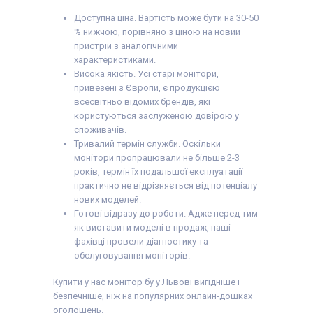
Доступна ціна. Вартість може бути на 30-50
% нижчою, порівняно з ціною на новий
пристрій з аналогічними
характеристиками.
Висока якість. Усі старі монітори,
привезені з Європи, є продукцією
всесвітньо відомих брендів, які
користуються заслуженою довірою у
споживачів.
Тривалий термін служби. Оскільки
монітори пропрацювали не більше 2-3
років, термін їх подальшої експлуатації
практично не відрізняється від потенціалу
нових моделей.
Готові відразу до роботи. Адже перед тим
як виставити моделі в продаж, наші
фахівці провели діагностику та
обслуговування моніторів.
Купити у нас монітор бу у Львові вигідніше і
безпечніше, ніж на популярних онлайн-дошках
оголошень.