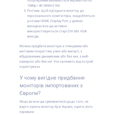
популярними вважаються екрани Full HD
1080p і 4К 3840×2160.
Роз'єми. Щоб під'єднати монітор до
персонального комп'ютера, знадобляться
роз'єми HDMI, Display Port, у деяких
випадках все ще активно
використовуються старі DVI або VGA
виходи.
Можна придбати монітори з глянцевим або
матовим покриттям, рівні або вигнуті, з
вбудованими динаміками або без них, з веб-
камерою або без неї. Усе залежить від потреб
користувача.
У чому вигідне придбання
моніторів імпортованих з
Європи?
Якщо ви все ще сумніваєтеся щодо того, чи
варто купити монітор бу в Україні, оцініть його
переваги: