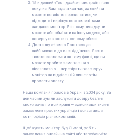
15-и денний «Тест-драйв» пристроїв після
покупки. Вам надається час, за який ви
можете повністю переконатися, чи
підходить і вирішує поставлені вами
завдання монітор. В іншому випадку ви
можете або обміняти на іншу модель, або
повернути кошти в повному обсязі.
Доставку «Новою Поштою» до
найближчого до вас відділення. Варто
також наголосити на тому факті, що ви
можете зробити замовлення з
післяплатою — перевірити власноруч
монітор на відділенні й лише потім
провести оплату.
Наша компанія працює в Україні з 2004 року. За
цей час ми зуміли заслужити довіру безлічі
споживачів по всій країні — здійснивши тисячі
замовлень простих українців і оснастивши
сотні офісів різних компаній.
Щоб купити монітор бу у Львові, робіть
замовлення онлайн на сайті або телефонуйте