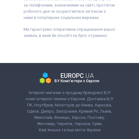
за телефонами, зазначеними на сайті, протягом
робочого дня чи скористайтеся зв'язком з
нами в популярних соціальних мережах.
Ми гарантуємо оперативне опрацювання вашої
заявки, в який би спосіб її не було отримано.
EUROPC
.UA
БУ Комп'ютери з Європи
Інтернет-магазин з продажу брендової Б/У
комп`ютерної техніки з Європи. Доставка Б/У
ПК, Ноутбуків, Моніторів до Києва, Харкова,
Одеси, Дніпро, Запоріжжя, Кривий Ріг, Львів,
Миколаїв, Вінницю, Херсон, Полтаву,
Житомир, Чернігів, Черкаси, Суми,
Кам`янське та інші міста України