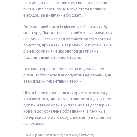
тисячу гривень, а можливо, і кілька десятків
тисяч. Для багатьох це може стати великим
виходом за виділений бюджет.
Оптимальний вихід із цієї ситуації — купити бу
монітор у Львові, ціна на який у рази нижча, ніж
на новий. Насамперед звернути увагу варто на
пристрої, привезені з європейських країн, які в
різних компаніях використовувалися на
підставі лізингових договорів.
Такі монітори пропрацювали від сили пару
років. Тобто період експлуатації не перевищив
заводський гарантійний термін.
Ці монітори перестали використовуватися у
зв'язку з тим, що термін лізингового договору
добіг кінця і компанія уклала новий договір на
нове, вдосконалене обладнання, а техніку з
попереднього договору списала та виставила
на продаж.
За 2-3 роки техніка була в акуратному