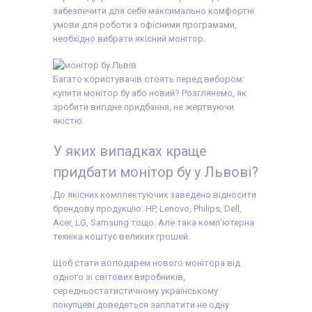
DVI:
Немає
Displayport:
Є
забезпечити для себе максимально комфортні
Displayport:
Є
HDMI:
Є
умови для роботи з офісними програмами,
HDMI:
Є
Комплектація:
Комплектація:
Монітор, кабель
необхідно вибрати якісний монітор.
Монітор, кабель
живлення 220В,
живлення 220В,
сигнальний кабель
сигнальний кабель
(на вибір),
Багато користувачів стоять перед вибором:
(на вибір),
гарантійний талон,
гарантійний талон,
видаткова накладна
купити монітор бу або новий? Розглянемо, як
видаткова накладна
зробити вигідне придбання, не жертвуючи
якістю.
У яких випадках краще
придбати монітор бу у Львові?
До якісних комплектуючих заведено відносити
брендову продукцію: HP, Lenovo, Philips, Dell,
Acer, LG, Samsung тощо. Але така комп'ютерна
техніка коштує великих грошей.
Щоб стати володарем нового монітора від
одного зі світових виробників,
середньостатистичному українському
покупцеві доведеться заплатити не одну