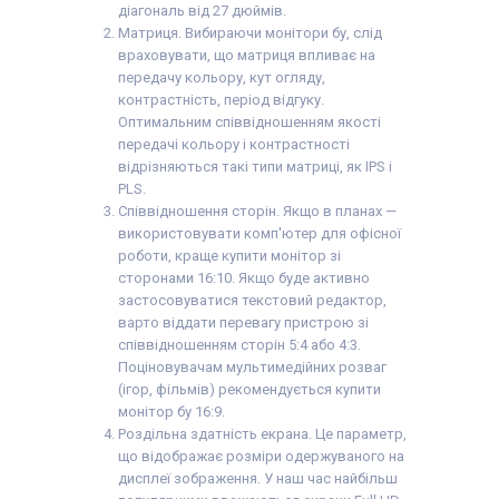
діагональ від 27 дюймів.
Матриця. Вибираючи монітори бу, слід
враховувати, що матриця впливає на
передачу кольору, кут огляду,
контрастність, період відгуку.
Оптимальним співвідношенням якості
передачі кольору і контрастності
відрізняються такі типи матриці, як IPS і
PLS.
Співвідношення сторін. Якщо в планах —
використовувати комп'ютер для офісної
роботи, краще купити монітор зі
сторонами 16:10. Якщо буде активно
застосовуватися текстовий редактор,
варто віддати перевагу пристрою зі
співвідношенням сторін 5:4 або 4:3.
Поціновувачам мультимедійних розваг
(ігор, фільмів) рекомендується купити
монітор бу 16:9.
Роздільна здатність екрана. Це параметр,
що відображає розміри одержуваного на
дисплеї зображення. У наш час найбільш