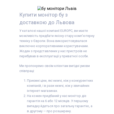
Купити монітор бу з
доставкою до Львова
У каталозі нашої компанії EUROPC, ви маєте
можливість придбати якісну стару комп'ютерну
техніку з Європи. Вона використовувалася
виключно корпоративними користувачами.
Жоден з представлених у нас пристроїв не
перебував в експлуатації у приватної особи.
Ми пропонуємо своїм клієнтам вигідні умови
співпраці:
Приємні ціни, які нижчі, ніж у конкурентних
компаній, і в рази нижчі, ніж у звичайних
інтернет-магазинах.
На кожен придбаний у нас монітор діє
гарантія на 6 або 12 місяців. У першому
випадку йдеться про загальну гарантію, а
в другому — про розширену.