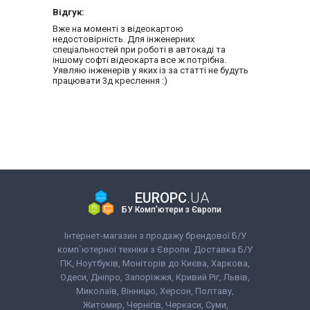
Відгук:
Вже на моменті з відеокартою
недостовірність. Для інженерних
спеціальностей при роботі в автокаді та
іншому софті відеокарта все ж потрібна.
Уявляю інженерів у яких із за статті не будуть
працювати 3д креслення :)
EUROPC
.UA
БУ Комп'ютери з Європи
Інтернет-магазин з продажу брендової Б/У
комп`ютерної техніки з Європи. Доставка Б/У
ПК, Ноутбуків, Моніторів до Києва, Харкова,
Одеси, Дніпро, Запоріжжя, Кривий Ріг, Львів,
Миколаїв, Вінницю, Херсон, Полтаву,
Житомир, Чернігів, Черкаси, Суми,