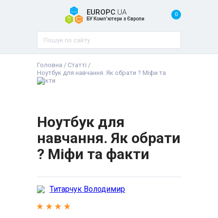
EUROPC
.UA
0
БУ Комп'ютери з Європи
Головна
/
Статті
/
Ноутбук для навчання. Як обрати ? Міфи та
факти
Ноутбук для
навчання. Як обрати
? Міфи та факти
Титарчук Володимир