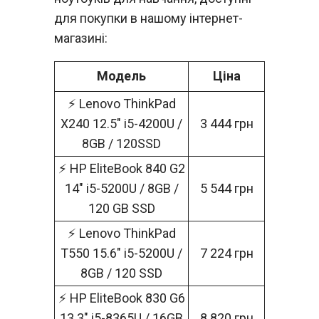
для покупки в нашому інтернет-
магазині:
Модель
Ціна
⚡ Lenovo ThinkPad
X240 12.5" i5-4200U /
3 444 грн
8GB / 120SSD
⚡ HP EliteBook 840 G2
14" i5-5200U / 8GB /
5 544 грн
120 GB SSD
⚡ Lenovo ThinkPad
T550 15.6" i5-5200U /
7 224 грн
8GB / 120 SSD
⚡ HP EliteBook 830 G6
13.3" i5-8365U / 16GB
8 820 грн