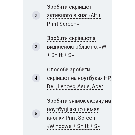
Зробити скріншот
активного вікна: «Alt +
Print Screen»
Зробити скріншот з
виділеною областю: «Win
+ Shift + S»
Способи зробити
скріншот на ноутбуках HP,
Dell, Lenovo, Asus, Acer
Зробити знімок екрану на
ноутбуці якщо немає
кнопки Print Screen:
«Windows + Shift + S»