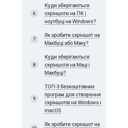
Куди зберігаються
скріншоти на ПК і
ноутбуці на Windows?
Як зробити скріншот на
Макбуці або Маку?
Куди зберігаються
скріншоти на Маці і
Макбуці?
ТОП-3 безкоштовних
програм для створення
скріншотів на Windows і
macOS
Як зробити скріншот на