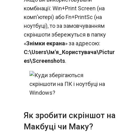
комбінації: Win+Print Screen (на
комп'ютері) або Fn+PrintSc (на
ноутбуці), то за замовчуванням
скріншоти збережуться в папку
«
Знімки екрана
» за адресою:
C:\Users\Ім'я_Користувача\Pictur
es\Screenshots
.
Як зробити скріншот на
Макбуці чи Маку?