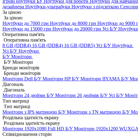
Ігрові ноутбуки БУ
Ноутбуки для роботи
Ноутбуки для навчанн
дизайнера
Ноутбуки-ультрабуки
Ноутбуки з підсвіткою
Сенсорн
За ціною
За ціною
Ноутбуки до 7000 грн
Ноутбуки до 8000 грн
Ноутбуки до 9000 
Ноутбуки до 15000 грн
Ноутбуки до 20000 грн
Усі Б/У Ноутбук
Оперативна пам'ять
Оперативна пам'ять
8 GB (DDR4)
16 GB (DDR4)
16 GB (DDR5)
Усі Б/У Ноутбуки
Усі Б/У Ноутбуки
Б/У Монітори
Б/У Монітори
Бренди моніторів
Бренди моніторів
Монітори Dell Б/У
Монітори HP Б/У
Монітори IIYAMA Б/У
Мон
Діагональ
Діагональ
Монітори 24 дюйми Б/У
Монітори 26 дюймів Б/У
Усі Б/У Моні
Тип матриці
Тип матриці
Монітори з IPS матрицею Б/У
Монітори з TN матрицею Б/У
Мо
Роздільна здатність екрану
Роздільна здатність екрану
Монітори 1920x1080 Full HD Б/У
Монітори 1920x1200 WUXGA
Співвідношення сторін