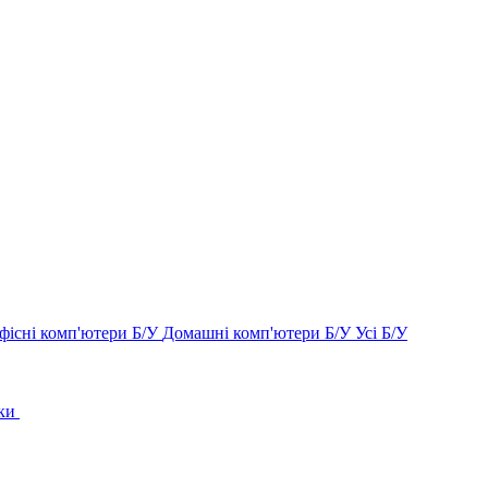
фісні комп'ютери Б/У
Домашні комп'ютери Б/У
Усі Б/У
ки