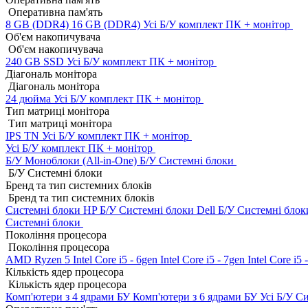
Оперативна пам'ять
8 GB (DDR4)
16 GB (DDR4)
Усі Б/У комплект ПК + монітор
Об'єм накопичувача
Об'єм накопичувача
240 GB SSD
Усі Б/У комплект ПК + монітор
Діагональ монітора
Діагональ монітора
24 дюйма
Усі Б/У комплект ПК + монітор
Тип матриці монітора
Тип матриці монітора
IPS
TN
Усі Б/У комплект ПК + монітор
Усі Б/У комплект ПК + монітор
Б/У Моноблоки (All-in-One)
Б/У Системні блоки
Б/У Системні блоки
Бренд та тип системних блоків
Бренд та тип системних блоків
Системні блоки HP Б/У
Системні блоки Dell Б/У
Системні блок
Системні блоки
Покоління процесора
Покоління процесора
AMD Ryzen 5
Intel Core i5 - 6gen
Intel Core i5 - 7gen
Intel Core i5
Кількість ядер процесора
Кількість ядер процесора
Комп'ютери з 4 ядрами БУ
Комп'ютери з 6 ядрами БУ
Усі Б/У С