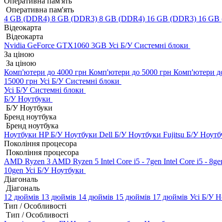
Оперативна пам'ять
Оперативна пам'ять
4 GB (DDR4)
8 GB (DDR3)
8 GB (DDR4)
16 GB (DDR3)
16 GB
Відеокарта
Відеокарта
Nvidia GeForce GTX1060 3GB
Усі Б/У Системні блоки
За ціною
За ціною
Комп'ютери до 4000 грн
Комп'ютери до 5000 грн
Комп'ютери д
15000 грн
Усі Б/У Системні блоки
Усі Б/У Системні блоки
Б/У Ноутбуки
Б/У Ноутбуки
Бренд ноутбука
Бренд ноутбука
Ноутбуки HP Б/У
Ноутбуки Dell Б/У
Ноутбуки Fujitsu Б/У
Ноутб
Покоління процесора
Покоління процесора
AMD Ryzen 3
AMD Ryzen 5
Intel Core i5 - 7gen
Intel Core i5 - 8g
10gen
Усі Б/У Ноутбуки
Діагональ
Діагональ
12 дюймів
13 дюймів
14 дюймів
15 дюймів
17 дюймів
Усі Б/У 
Тип / Особливості
Тип / Особливості