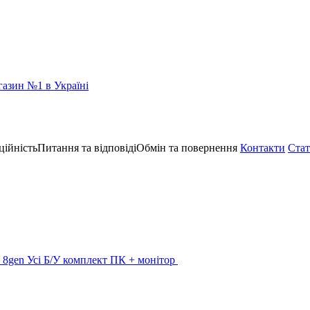
ційність
Питання та відповіді
Обмін та повернення
Контакти
Стат
 - 8gen
Усі Б/У комплект ПК + монітор