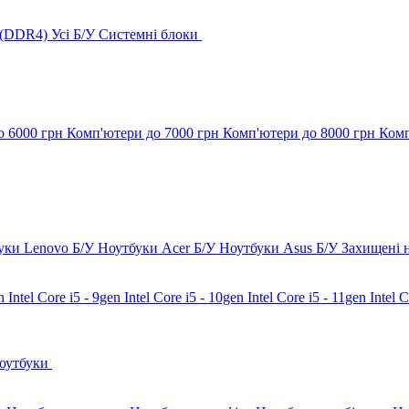
 (DDR4)
Усі Б/У Системні блоки
о 6000 грн
Комп'ютери до 7000 грн
Комп'ютери до 8000 грн
Комп
уки Lenovo Б/У
Ноутбуки Acer Б/У
Ноутбуки Asus Б/У
Захищені 
en
Intel Core i5 - 9gen
Intel Core i5 - 10gen
Intel Core i5 - 11gen
Intel 
Ноутбуки