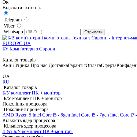
Ок
Відіслати фото на:
Telegram
Viber
Whatsapp
EUROPC
.UA
БУ Комп'ютери з Європи
Каталог товарів
Акції
Уцінка
Про нас
Доставка
Гарантія
Оплата
Оферта
Конфіден
UA
RU
Каталог товарів
Б/У комплект ПК + монітор
Б/У комплект ПК + монітор
Покоління процесора
Покоління процесора
AMD Ryzen 5
Intel Core i5 - 6gen
Intel Core i5 - 7gen
Intel Core i7
Кількість ядер процесора
Кількість ядер процесора
4
Усі Б/У комплект ПК + монітор
Оперативна пам'ять