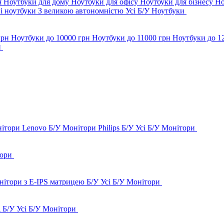
я
Ноутбуки для дому
Ноутбуки для офісу
Ноутбуки для бізнесу
Но
і ноутбуки
З великою автономністю
Усі Б/У Ноутбуки
грн
Ноутбуки до 10000 грн
Ноутбуки до 11000 грн
Ноутбуки до 1
и
ітори Lenovo Б/У
Монітори Philips Б/У
Усі Б/У Монітори
тори
нітори з E-IPS матрицею Б/У
Усі Б/У Монітори
 Б/У
Усі Б/У Монітори