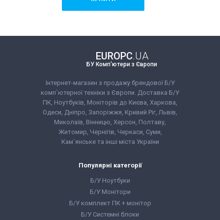
Бренд:
Fujitsu
Кількість ядер процесора:
4
Тип матриці:
IPS
Діагональ:
24 дюйма
Роздільна здатність екрану:
EUROPC
.UA
1920x1080
БУ Комп'ютери з Європи
Об'єм накопичувача:
120 GB SSD
Оперативна пам'ять:
8 GB (DDR4)
Відеокарта:
Intel® HD Graphics 530
Інтернет-магазин з продажу брендової Б/У
Процесор:
Intel® Core™ i5-6400
комп`ютерної техніки з Європи. Доставка Б/У
Processor 6M Cache, up to 3.30
ПК, Ноутбуків, Моніторів до Києва, Харкова,
GHz
Покоління процесора:
Intel Core i5
Одеси, Дніпро, Запоріжжя, Кривий Ріг, Львів,
- 6gen
Миколаїв, Вінницю, Херсон, Полтаву,
Форм-фактор:
SFF
Dell OptiPlex 5040 i5-6400 8GB
Житомир, Чернігів, Черкаси, Суми,
Комплектація:
Системний блок,
RAM + Новий Монітор 24" IPS
монітор, кабелі підключення,
Кам`янське та інші міста України
120Hz
клавіатура, миша, гарантійний
9 225 грн
Ціна:
талон, видаткова накладна
Популярні категорії
КУПИТИ
Б/У Ноутбуки
Б/У Монітори
Бренд:
Dell
Б/У комплект ПК + монітор
Кількість ядер процесора:
4
Тип матриці:
IPS
Б/У Системні блоки