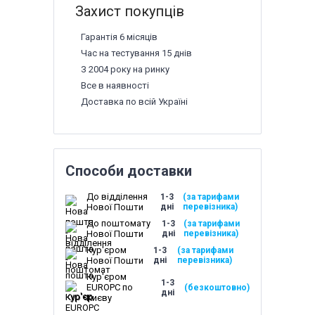
Захист покупців
Гарантія 6 місяців
Час на тестування 15 днів
З 2004 року на ринку
Все в наявності
Доставка по всій Україні
Способи доставки
До відділення
1-3
(за тарифами
Нової Пошти
дні
перевізника)
До поштомату
1-3
(за тарифами
Нової Пошти
дні
перевізника)
Кур'єром
1-3
(за тарифами
Нової Пошти
дні
перевізника)
Кур'єром
1-3
EUROPC по
(безкоштовно)
дні
Києву