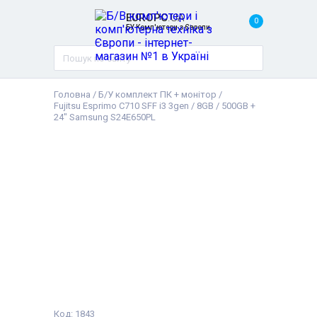
EUROPC
.UA
0
БУ Комп'ютери з Європи
Головна
/
Б/У комплект ПК + монітор
/
Fujitsu Esprimo C710 SFF i3 3gen / 8GB / 500GB +
24" Samsung S24E650PL
Код: 1843