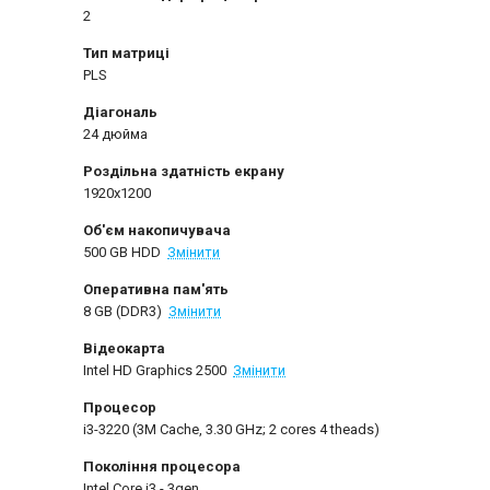
2
Тип матриці
PLS
Діагональ
24 дюйма
Роздільна здатність екрану
1920x1200
Об'єм накопичувача
500 GB HDD
Змінити
Оперативна пам'ять
8 GB (DDR3)
Змінити
Відеокарта
Intel HD Graphics 2500
Змінити
Процесор
i3-3220 (3M Cache, 3.30 GHz; 2 cores 4 theads)
Покоління процесора
Intel Core i3 - 3gen