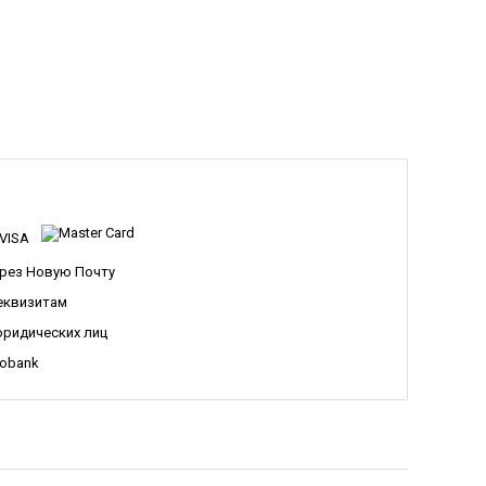
рез Новую Почту
еквизитам
юридических лиц
nobank