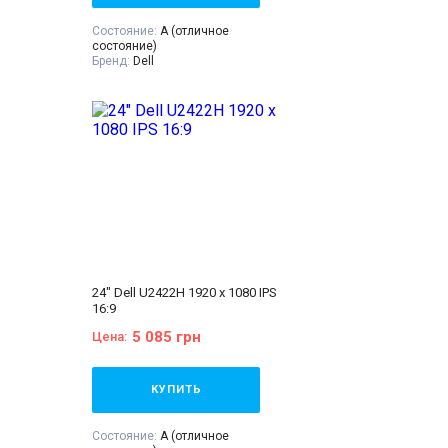
Состояние:
A (отличное
состояние)
Бренд:
Dell
Диагональ:
24 дюйма
Тип матрицы:
IPS
Разрешение Экрана:
1920x1080
Соотношение сторон:
16:9
Класс:
Для дизайнеров
VGA:
Нет
DVI:
Нет
DisplayPort:
Есть
HDMI:
Есть
Комплектация:
Монитор, кабель
питания 220В, сигнальный кабель
(на выбор), гарантийный талон,
расходная накладная
24" Dell U2422H 1920 x 1080 IPS
16:9
5 085 грн
Цена:
КУПИТЬ
Состояние:
A (отличное