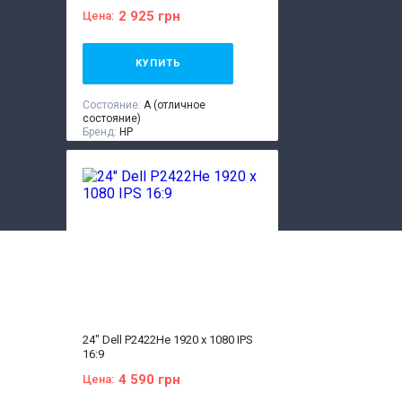
2 925 грн
Цена:
КУПИТЬ
Состояние:
A (отличное
состояние)
Бренд:
HP
Диагональ:
24 дюйма
Тип матрицы:
IPS
Разрешение Экрана:
1920x1200
Соотношение сторон:
16:10
VGA:
Есть
DVI:
Есть
DisplayPort:
Есть
HDMI:
Нет
Комплектация:
Монитор, кабель
питания 220В, сигнальный кабель
(на выбор), гарантийный талон,
расходная накладная
24" Dell P2422He 1920 x 1080 IPS
16:9
4 590 грн
Цена: