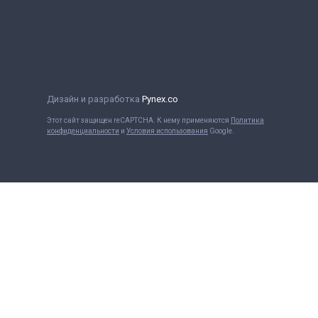
Дизайн и разработка
Pynex.co
Этот сайт защищен reCAPTCHA. К нему применяются
Политика
конфиденциальности
и
Условия использования
Google.