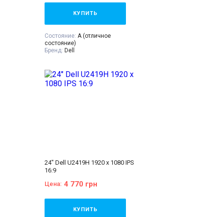
КУПИТЬ
Состояние:
A (отличное
состояние)
Бренд:
Dell
Диагональ:
24 дюйма
Тип матрицы:
IPS
Разрешение Экрана:
1920x1080
Соотношение сторон:
16:9
VGA:
Нет
DVI:
Нет
DisplayPort:
Есть
HDMI:
Есть
Комплектация:
Монитор, кабель
питания 220В, сигнальный кабель
(на выбор), гарантийный талон,
расходная накладная
24" Dell U2419H 1920 x 1080 IPS
16:9
4 770 грн
Цена:
КУПИТЬ