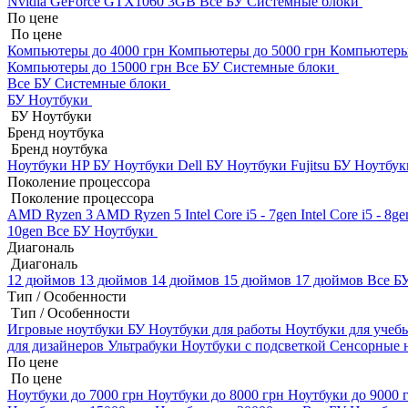
Nvidia GeForce GTX1060 3GB
Все БУ Системные блоки
По цене
По цене
Компьютеры до 4000 грн
Компьютеры до 5000 грн
Компьютеры
Компьютеры до 15000 грн
Все БУ Системные блоки
Все БУ Системные блоки
БУ Ноутбуки
БУ Ноутбуки
Бренд ноутбука
Бренд ноутбука
Ноутбуки HP БУ
Ноутбуки Dell БУ
Ноутбуки Fujitsu БУ
Ноутбук
Поколение процессора
Поколение процессора
AMD Ryzen 3
AMD Ryzen 5
Intel Core i5 - 7gen
Intel Core i5 - 8g
10gen
Все БУ Ноутбуки
Диагональ
Диагональ
12 дюймов
13 дюймов
14 дюймов
15 дюймов
17 дюймов
Все Б
Тип / Особенности
Тип / Особенности
Игровые ноутбуки БУ
Ноутбуки для работы
Ноутбуки для уче
для дизайнеров
Ультрабуки
Ноутбуки с подсветкой
Сенсорные 
По цене
По цене
Ноутбуки до 7000 грн
Ноутбуки до 8000 грн
Ноутбуки до 9000 