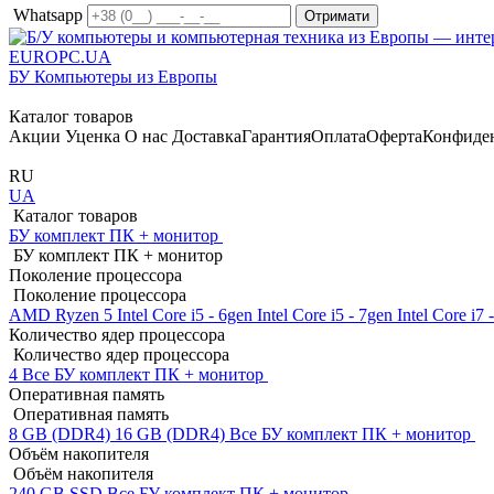
Whatsapp
EUROPC
.UA
БУ Компьютеры из Европы
Каталог товаров
Акции
Уценка
О нас
Доставка
Гарантия
Оплата
Оферта
Конфиде
RU
UA
Каталог товаров
БУ комплект ПК + монитор
БУ комплект ПК + монитор
Поколение процессора
Поколение процессора
AMD Ryzen 5
Intel Core i5 - 6gen
Intel Core i5 - 7gen
Intel Core i7
Количество ядер процессора
Количество ядер процессора
4
Все БУ комплект ПК + монитор
Оперативная память
Оперативная память
8 GB (DDR4)
16 GB (DDR4)
Все БУ комплект ПК + монитор
Объём накопителя
Объём накопителя
240 GB SSD
Все БУ комплект ПК + монитор