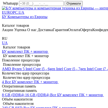
Whatsapp
EUROPC
.UA
БУ Компьютеры из Европы
Каталог товаров
Акции
Уценка
О нас
Доставка
Гарантия
Оплата
Оферта
Конфиде
RU
UA
Каталог товаров
БУ комплект ПК + монитор
БУ комплект ПК + монитор
Поколение процессора
Поколение процессора
AMD Ryzen 5
Intel Core i5 - 6gen
Intel Core i5 - 7gen
Intel Core i7
Количество ядер процессора
Количество ядер процессора
4
Все БУ комплект ПК + монитор
Оперативная память
Оперативная память
8 GB (DDR4)
16 GB (DDR4)
Все БУ комплект ПК + монитор
Объём накопителя
Объём накопителя
240 GB SSD
Все БУ комплект ПК + монитор