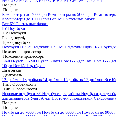
Nvidia GeForce GTX1060 3GB
Все БУ Системные блоки
По цене
По цене
Компьютеры до 4000 грн
Компьютеры до 5000 грн
Компьютеры
Компьютеры до 15000 грн
Все БУ Системные блоки
Все БУ Системные блоки
БУ Ноутбуки
БУ Ноутбуки
Бренд ноутбука
Бренд ноутбука
Ноутбуки HP БУ
Ноутбуки Dell БУ
Ноутбуки Fujitsu БУ
Ноутбук
Поколение процессора
Поколение процессора
AMD Ryzen 3
AMD Ryzen 5
Intel Core i5 - 7gen
Intel Core i5 - 8g
10gen
Все БУ Ноутбуки
Диагональ
Диагональ
12 дюймов
13 дюймов
14 дюймов
15 дюймов
17 дюймов
Все Б
Тип / Особенности
Тип / Особенности
Игровые ноутбуки БУ
Ноутбуки для работы
Ноутбуки для уче
для дизайнеров
Ультрабуки
Ноутбуки с подсветкой
Сенсорные 
По цене
По цене
Ноутбуки до 7000 грн
Ноутбуки до 8000 грн
Ноутбуки до 9000 