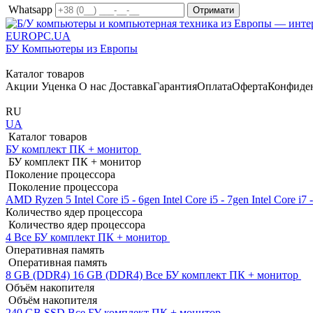
Whatsapp
EUROPC
.UA
БУ Компьютеры из Европы
Каталог товаров
Акции
Уценка
О нас
Доставка
Гарантия
Оплата
Оферта
Конфиде
RU
UA
Каталог товаров
БУ комплект ПК + монитор
БУ комплект ПК + монитор
Поколение процессора
Поколение процессора
AMD Ryzen 5
Intel Core i5 - 6gen
Intel Core i5 - 7gen
Intel Core i7
Количество ядер процессора
Количество ядер процессора
4
Все БУ комплект ПК + монитор
Оперативная память
Оперативная память
8 GB (DDR4)
16 GB (DDR4)
Все БУ комплект ПК + монитор
Объём накопителя
Объём накопителя
240 GB SSD
Все БУ комплект ПК + монитор