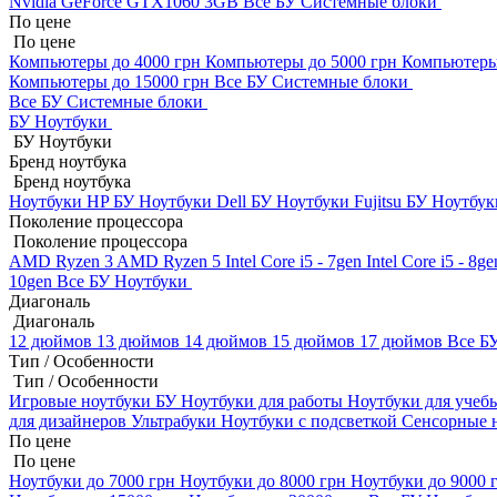
Nvidia GeForce GTX1060 3GB
Все БУ Системные блоки
По цене
По цене
Компьютеры до 4000 грн
Компьютеры до 5000 грн
Компьютеры
Компьютеры до 15000 грн
Все БУ Системные блоки
Все БУ Системные блоки
БУ Ноутбуки
БУ Ноутбуки
Бренд ноутбука
Бренд ноутбука
Ноутбуки HP БУ
Ноутбуки Dell БУ
Ноутбуки Fujitsu БУ
Ноутбук
Поколение процессора
Поколение процессора
AMD Ryzen 3
AMD Ryzen 5
Intel Core i5 - 7gen
Intel Core i5 - 8g
10gen
Все БУ Ноутбуки
Диагональ
Диагональ
12 дюймов
13 дюймов
14 дюймов
15 дюймов
17 дюймов
Все Б
Тип / Особенности
Тип / Особенности
Игровые ноутбуки БУ
Ноутбуки для работы
Ноутбуки для уче
для дизайнеров
Ультрабуки
Ноутбуки с подсветкой
Сенсорные 
По цене
По цене
Ноутбуки до 7000 грн
Ноутбуки до 8000 грн
Ноутбуки до 9000 